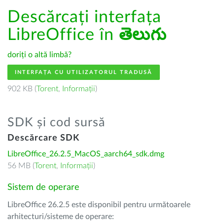
Descărcați interfața
LibreOffice în
తెలుగు
doriți o altă limbă?
INTERFAȚA CU UTILIZATORUL TRADUSĂ
902 KB (
Torent
,
Informații
)
SDK și cod sursă
Descărcare SDK
LibreOffice_26.2.5_MacOS_aarch64_sdk.dmg
56 MB (
Torent
,
Informații
)
Sistem de operare
LibreOffice 26.2.5 este disponibil pentru următoarele
arhitecturi/sisteme de operare: