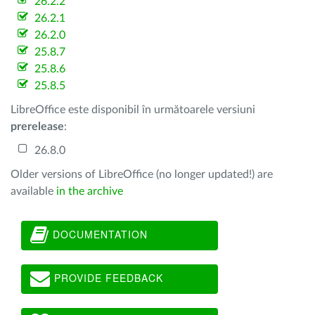
26.2.2
26.2.1
26.2.0
25.8.7
25.8.6
25.8.5
LibreOffice este disponibil în următoarele versiuni
prerelease
:
26.8.0
Older versions of LibreOffice (no longer updated!) are
available
in the archive
DOCUMENTATION
PROVIDE FEEDBACK