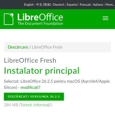
English
|
中文 (简体)
|
Deutsch
|
Español
|
Français
|
Italiano
|
More...
Descărcare
/
LibreOffice Fresh
LibreOffice Fresh
Instalator principal
Selectat: LibreOffice 26.2.5 pentru macOS (Aarch64/Apple
Silicon) -
modificați?
DESCĂRCAȚI VERSIUNEA 26.2.5
284 MB (
Torent
,
Informații
)