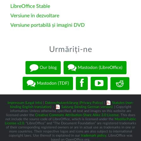
LibreOffice Stable
Versiune în dezvoltare
Versiune portabilă și imagini DVD
Urmăriți-ne
Our blog
Mastodon (LibreOffice)
Mastodon (TDF)
Impressum (Legal Info)
|
Datenschutzerklärung (Privacy Policy)
|
Statutes (non-
binding English translation)
-
Satzung (binding German version)
| Copyright
information: Unless otherwise specified, all text and images on this website are
licensed under the
Creative Commons Attribution-Share Alike 3.0 License
. This does
not include the source code of LibreOffice, which is licensed under the
Mozilla Public
License v2.0
. “LibreOffice” and “The Document Foundation” are registered trademarks
of their corresponding registered owners or are in actual use as trademarks in one or
more countries. Their respective logos and icons are also subject to international
copyright laws. Use thereof is explained in our
trademark policy
. LibreOffice was
based on OpenOffice.org.