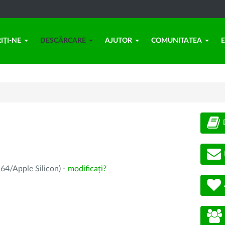
IȚI-NE
DESCĂRCARE
AJUTOR
COMUNITATEA
64/Apple Silicon) -
modificați?