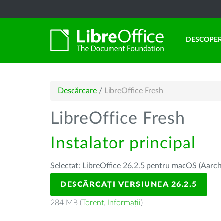
DESCOPER
Descărcare
/
LibreOffice Fresh
LibreOffice Fresh
Instalator principal
Selectat: LibreOffice 26.2.5 pentru macOS (Aarch
DESCĂRCAȚI VERSIUNEA 26.2.5
284 MB (
Torent
,
Informații
)