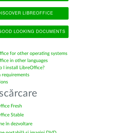
ISCOVER LIBREOFFICE
OOD LOOKING DOCUMENTS
ffice for other operating systems
fice in other languages
I install LibreOffice?
 requirements
ions
scărcare
ffice Fresh
ffice Stable
ne în dezvoltare
ne portabilă și imagini DVD