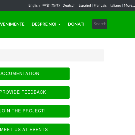
English
|
中文 (简体)
|
Deutsch
|
Español
|
Français
|
Italiano
|
More...
EVENIMENTE
DESPRE NOI
DONAȚII
DOCUMENTATION
PROVIDE FEEDBACK
JOIN THE PROJECT!
MEET US AT EVENTS