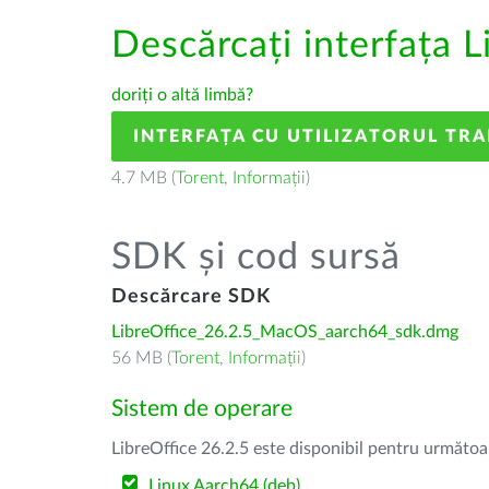
Descărcați interfața L
doriți o altă limbă?
INTERFAȚA CU UTILIZATORUL TR
4.7 MB (
Torent
,
Informații
)
SDK și cod sursă
Descărcare SDK
LibreOffice_26.2.5_MacOS_aarch64_sdk.dmg
56 MB (
Torent
,
Informații
)
Sistem de operare
LibreOffice 26.2.5 este disponibil pentru următoa
Linux Aarch64 (deb)