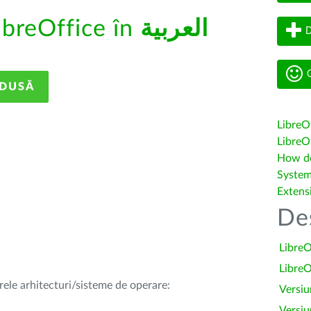
ibreOffice în
العربية
D
G
ADUSĂ
LibreO
LibreOf
How do 
System
Extens
De
LibreO
LibreO
rele arhitecturi/sisteme de operare:
Versiu
Versiu