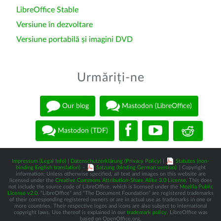
LibreOffice Stable
Versiune în dezvoltare
Versiune portabilă și imagini DVD
Urmăriți-ne
Our blog
Mastodon (LibreOffice)
Mastodon (TDF)
Impressum (Legal Info)
|
Datenschutzerklärung (Privacy Policy)
|
Statutes (non-
binding English translation)
-
Satzung (binding German version)
| Copyright
information: Unless otherwise specified, all text and images on this website are
licensed under the
Creative Commons Attribution-Share Alike 3.0 License
. This does
not include the source code of LibreOffice, which is licensed under the
Mozilla Public
License v2.0
. “LibreOffice” and “The Document Foundation” are registered trademarks
of their corresponding registered owners or are in actual use as trademarks in one or
more countries. Their respective logos and icons are also subject to international
copyright laws. Use thereof is explained in our
trademark policy
. LibreOffice was
based on OpenOffice.org.