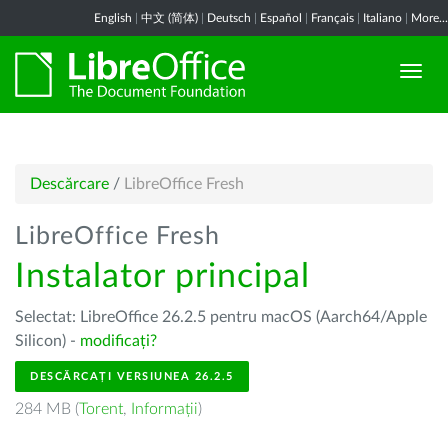
English
|
中文 (简体)
|
Deutsch
|
Español
|
Français
|
Italiano
|
More...
Descărcare
/
LibreOffice Fresh
LibreOffice Fresh
Instalator principal
Selectat: LibreOffice 26.2.5 pentru macOS (Aarch64/Apple
Silicon) -
modificați?
DESCĂRCAȚI VERSIUNEA 26.2.5
284 MB (
Torent
,
Informații
)