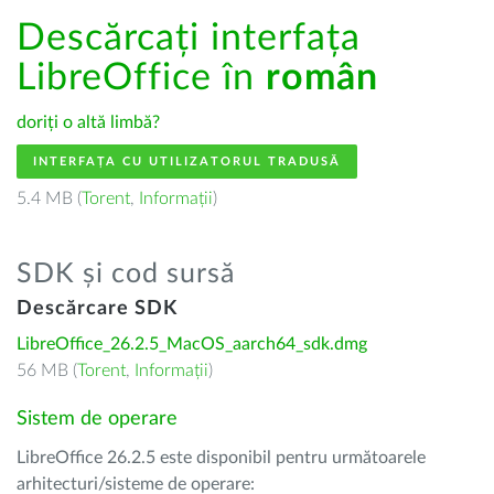
Descărcați interfața
LibreOffice în
român
doriți o altă limbă?
INTERFAȚA CU UTILIZATORUL TRADUSĂ
5.4 MB (
Torent
,
Informații
)
SDK și cod sursă
Descărcare SDK
LibreOffice_26.2.5_MacOS_aarch64_sdk.dmg
56 MB (
Torent
,
Informații
)
Sistem de operare
LibreOffice 26.2.5 este disponibil pentru următoarele
arhitecturi/sisteme de operare: