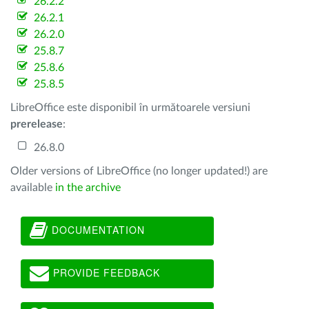
26.2.2
26.2.1
26.2.0
25.8.7
25.8.6
25.8.5
LibreOffice este disponibil în următoarele versiuni
prerelease
:
26.8.0
Older versions of LibreOffice (no longer updated!) are
available
in the archive
DOCUMENTATION
PROVIDE FEEDBACK