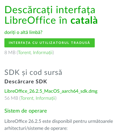
Descărcați interfața
LibreOffice în
català
doriți o altă limbă?
INTERFAȚA CU UTILIZATORUL TRADUSĂ
8 MB (
Torent
,
Informații
)
SDK și cod sursă
Descărcare SDK
LibreOffice_26.2.5_MacOS_aarch64_sdk.dmg
56 MB (
Torent
,
Informații
)
Sistem de operare
LibreOffice 26.2.5 este disponibil pentru următoarele
arhitecturi/sisteme de operare: