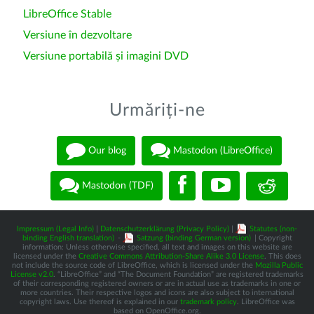
LibreOffice Stable
Versiune în dezvoltare
Versiune portabilă și imagini DVD
Urmăriți-ne
Our blog
Mastodon (LibreOffice)
Mastodon (TDF)
Impressum (Legal Info)
|
Datenschutzerklärung (Privacy Policy)
|
Statutes (non-
binding English translation)
-
Satzung (binding German version)
| Copyright
information: Unless otherwise specified, all text and images on this website are
licensed under the
Creative Commons Attribution-Share Alike 3.0 License
. This does
not include the source code of LibreOffice, which is licensed under the
Mozilla Public
License v2.0
. “LibreOffice” and “The Document Foundation” are registered trademarks
of their corresponding registered owners or are in actual use as trademarks in one or
more countries. Their respective logos and icons are also subject to international
copyright laws. Use thereof is explained in our
trademark policy
. LibreOffice was
based on OpenOffice.org.