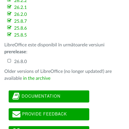
26.2.2
26.2.1
26.2.0
25.8.7
25.8.6
25.8.5
LibreOffice este disponibil în următoarele versiuni
prerelease
:
26.8.0
Older versions of LibreOffice (no longer updated!) are
available
in the archive
DOCUMENTATION
PROVIDE FEEDBACK