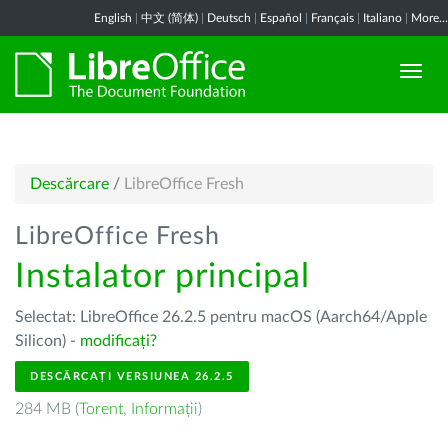
English
|
中文 (简体)
|
Deutsch
|
Español
|
Français
|
Italiano
|
More...
Descărcare
/
LibreOffice Fresh
LibreOffice Fresh
Instalator principal
Selectat: LibreOffice 26.2.5 pentru macOS (Aarch64/Apple
Silicon) -
modificați?
DESCĂRCAȚI VERSIUNEA 26.2.5
284 MB (
Torent
,
Informații
)