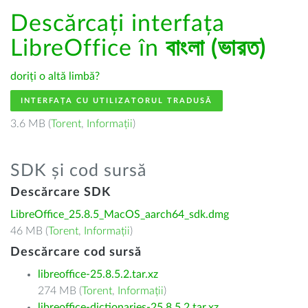
Descărcați interfața
LibreOffice în
বাংলা (ভারত)
doriți o altă limbă?
INTERFAȚA CU UTILIZATORUL TRADUSĂ
3.6 MB (
Torent
,
Informații
)
SDK și cod sursă
Descărcare SDK
LibreOffice_25.8.5_MacOS_aarch64_sdk.dmg
46 MB (
Torent
,
Informații
)
Descărcare cod sursă
libreoffice-25.8.5.2.tar.xz
274 MB (
Torent
,
Informații
)
libreoffice-dictionaries-25.8.5.2.tar.xz