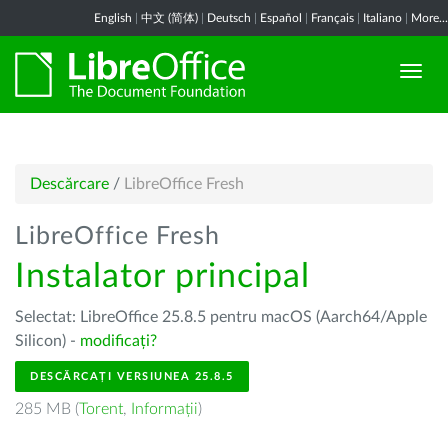
English
|
中文 (简体)
|
Deutsch
|
Español
|
Français
|
Italiano
|
More...
Descărcare
/
LibreOffice Fresh
LibreOffice Fresh
Instalator principal
Selectat: LibreOffice 25.8.5 pentru macOS (Aarch64/Apple
Silicon) -
modificați?
DESCĂRCAȚI VERSIUNEA 25.8.5
285 MB (
Torent
,
Informații
)