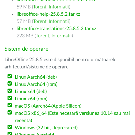
59 MB (
Torent
,
Informații
)
libreoffice-help-25.8.5.2.tar.xz
57 MB (
Torent
,
Informații
)
libreoffice-translations-25.8.5.2.tar.xz
223 MB (
Torent
,
Informații
)
Sistem de operare
LibreOffice 25.8.5 este disponibil pentru următoarele
arhitecturi/sisteme de operare:
Linux Aarch64 (deb)
Linux Aarch64 (rpm)
Linux x64 (deb)
Linux x64 (rpm)
macOS (Aarch64/Apple Silicon)
macOS x86_64 (Este necesară versiunea 10.14 sau mai
recentă)
Windows (32 bit, deprecated)