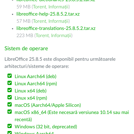
59 MB (
Torent
,
Informații
)
libreoffice-help-25.8.5.2.tar.xz
57 MB (
Torent
,
Informații
)
libreoffice-translations-25.8.5.2.tar.xz
223 MB (
Torent
,
Informații
)
Sistem de operare
LibreOffice 25.8.5 este disponibil pentru următoarele
arhitecturi/sisteme de operare:
Linux Aarch64 (deb)
Linux Aarch64 (rpm)
Linux x64 (deb)
Linux x64 (rpm)
macOS (Aarch64/Apple Silicon)
macOS x86_64 (Este necesară versiunea 10.14 sau mai
recentă)
Windows (32 bit, deprecated)