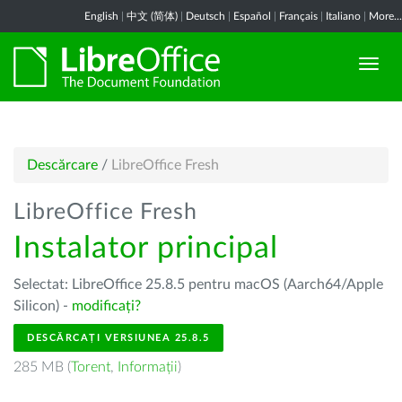
English
|
中文 (简体)
|
Deutsch
|
Español
|
Français
|
Italiano
|
More...
Descărcare
/
LibreOffice Fresh
LibreOffice Fresh
Instalator principal
Selectat: LibreOffice 25.8.5 pentru macOS (Aarch64/Apple
Silicon) -
modificați?
DESCĂRCAȚI VERSIUNEA 25.8.5
285 MB (
Torent
,
Informații
)