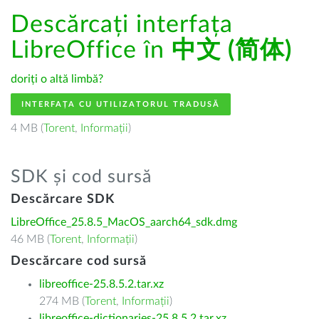
Descărcați interfața
LibreOffice în
中文 (简体)
doriți o altă limbă?
INTERFAȚA CU UTILIZATORUL TRADUSĂ
4 MB (
Torent
,
Informații
)
SDK și cod sursă
Descărcare SDK
LibreOffice_25.8.5_MacOS_aarch64_sdk.dmg
46 MB (
Torent
,
Informații
)
Descărcare cod sursă
libreoffice-25.8.5.2.tar.xz
274 MB (
Torent
,
Informații
)
libreoffice-dictionaries-25.8.5.2.tar.xz