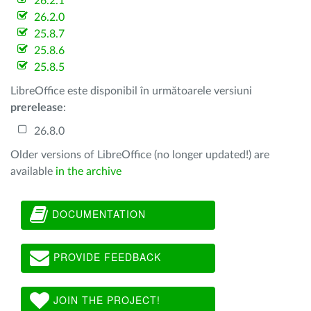
26.2.1
26.2.0
25.8.7
25.8.6
25.8.5
LibreOffice este disponibil în următoarele versiuni
prerelease
:
26.8.0
Older versions of LibreOffice (no longer updated!) are
available
in the archive
DOCUMENTATION
PROVIDE FEEDBACK
JOIN THE PROJECT!