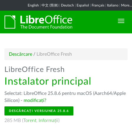
English
|
中文 (简体)
|
Deutsch
|
Español
|
Français
|
Italiano
|
More...
Descărcare
/
LibreOffice Fresh
LibreOffice Fresh
Instalator principal
Selectat: LibreOffice 25.8.6 pentru macOS (Aarch64/Apple
Silicon) -
modificați?
DESCĂRCAȚI VERSIUNEA 25.8.6
285 MB (
Torent
,
Informații
)