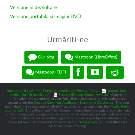
Versiune în dezvoltare
Versiune portabilă și imagini DVD
Urmăriți-ne
Our blog
Mastodon (LibreOffice)
Mastodon (TDF)
Impressum (Legal Info)
|
Datenschutzerklärung (Privacy Policy)
|
Statutes (non-
binding English translation)
-
Satzung (binding German version)
| Copyright
information: Unless otherwise specified, all text and images on this website are
licensed under the
Creative Commons Attribution-Share Alike 3.0 License
. This does
not include the source code of LibreOffice, which is licensed under the
Mozilla Public
License v2.0
. “LibreOffice” and “The Document Foundation” are registered trademarks
of their corresponding registered owners or are in actual use as trademarks in one or
more countries. Their respective logos and icons are also subject to international
copyright laws. Use thereof is explained in our
trademark policy
. LibreOffice was
based on OpenOffice.org.