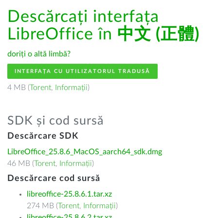
Descărcați interfața
LibreOffice în
中文 (正體)
doriți o altă limbă?
INTERFAȚA CU UTILIZATORUL TRADUSĂ
4 MB (
Torent
,
Informații
)
SDK și cod sursă
Descărcare SDK
LibreOffice_25.8.6_MacOS_aarch64_sdk.dmg
46 MB (
Torent
,
Informații
)
Descărcare cod sursă
libreoffice-25.8.6.1.tar.xz
274 MB (
Torent
,
Informații
)
libreoffice-25.8.6.2.tar.xz