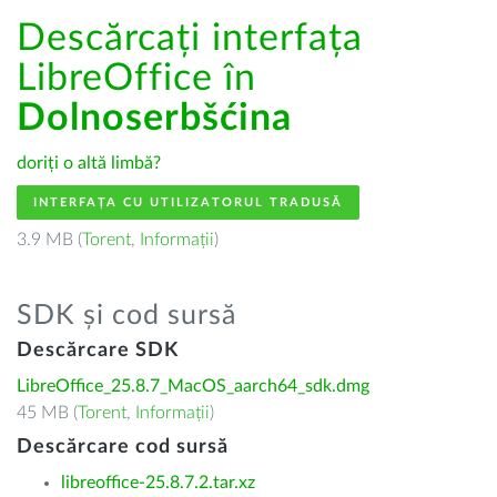
Descărcați interfața
LibreOffice în
Dolnoserbšćina
doriți o altă limbă?
INTERFAȚA CU UTILIZATORUL TRADUSĂ
3.9 MB (
Torent
,
Informații
)
SDK și cod sursă
Descărcare SDK
LibreOffice_25.8.7_MacOS_aarch64_sdk.dmg
45 MB (
Torent
,
Informații
)
Descărcare cod sursă
libreoffice-25.8.7.2.tar.xz