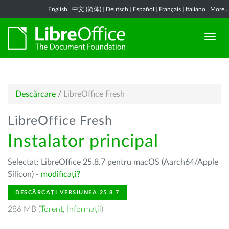
English
|
中文 (简体)
|
Deutsch
|
Español
|
Français
|
Italiano
|
More...
Descărcare
/
LibreOffice Fresh
LibreOffice Fresh
Instalator principal
Selectat: LibreOffice 25.8.7 pentru macOS (Aarch64/Apple
Silicon) -
modificați?
DESCĂRCAȚI VERSIUNEA 25.8.7
286 MB (
Torent
,
Informații
)