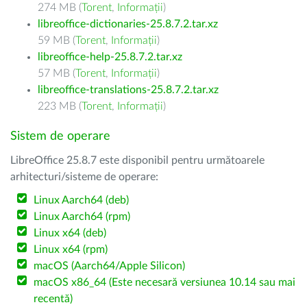
274 MB (
Torent
,
Informații
)
libreoffice-dictionaries-25.8.7.2.tar.xz
59 MB (
Torent
,
Informații
)
libreoffice-help-25.8.7.2.tar.xz
57 MB (
Torent
,
Informații
)
libreoffice-translations-25.8.7.2.tar.xz
223 MB (
Torent
,
Informații
)
Sistem de operare
LibreOffice 25.8.7 este disponibil pentru următoarele
arhitecturi/sisteme de operare:
Linux Aarch64 (deb)
Linux Aarch64 (rpm)
Linux x64 (deb)
Linux x64 (rpm)
macOS (Aarch64/Apple Silicon)
macOS x86_64 (Este necesară versiunea 10.14 sau mai
recentă)