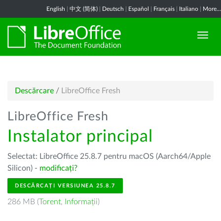
English
|
中文 (简体)
|
Deutsch
|
Español
|
Français
|
Italiano
|
More...
Descărcare
/
LibreOffice Fresh
LibreOffice Fresh
Instalator principal
Selectat: LibreOffice 25.8.7 pentru macOS (Aarch64/Apple
Silicon) -
modificați?
DESCĂRCAȚI VERSIUNEA 25.8.7
286 MB (
Torent
,
Informații
)