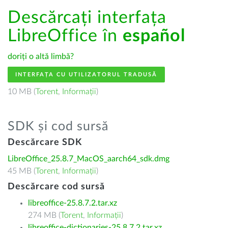
Descărcați interfața
LibreOffice în
español
doriți o altă limbă?
INTERFAȚA CU UTILIZATORUL TRADUSĂ
10 MB (
Torent
,
Informații
)
SDK și cod sursă
Descărcare SDK
LibreOffice_25.8.7_MacOS_aarch64_sdk.dmg
45 MB (
Torent
,
Informații
)
Descărcare cod sursă
libreoffice-25.8.7.2.tar.xz
274 MB (
Torent
,
Informații
)
libreoffice-dictionaries-25.8.7.2.tar.xz