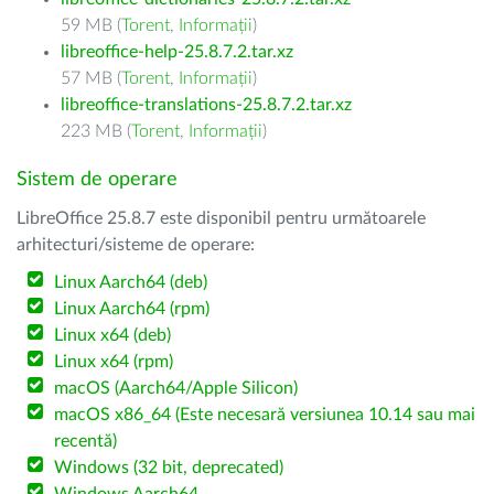
59 MB (
Torent
,
Informații
)
libreoffice-help-25.8.7.2.tar.xz
57 MB (
Torent
,
Informații
)
libreoffice-translations-25.8.7.2.tar.xz
223 MB (
Torent
,
Informații
)
Sistem de operare
LibreOffice 25.8.7 este disponibil pentru următoarele
arhitecturi/sisteme de operare:
Linux Aarch64 (deb)
Linux Aarch64 (rpm)
Linux x64 (deb)
Linux x64 (rpm)
macOS (Aarch64/Apple Silicon)
macOS x86_64 (Este necesară versiunea 10.14 sau mai
recentă)
Windows (32 bit, deprecated)