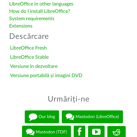
LibreOffice in other languages
How do I install LibreOffice?
System requirements
Extensions
Descărcare
LibreOffice Fresh
LibreOffice Stable
Versiune în dezvoltare
Versiune portabilă și imagini DVD
Urmăriți-ne
Our blog
Mastodon (LibreOffice)
Mastodon (TDF)