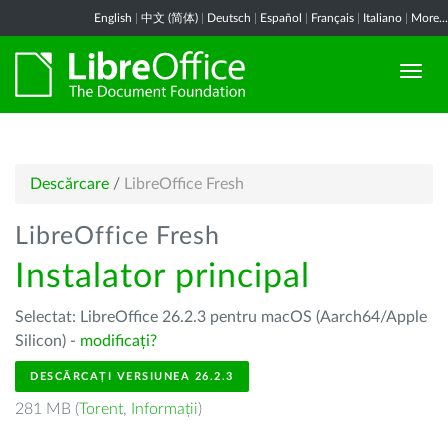
English
|
中文 (简体)
|
Deutsch
|
Español
|
Français
|
Italiano
|
More...
Descărcare
/
LibreOffice Fresh
LibreOffice Fresh
Instalator principal
Selectat: LibreOffice 26.2.3 pentru macOS (Aarch64/Apple
Silicon) -
modificați?
DESCĂRCAȚI VERSIUNEA 26.2.3
281 MB (
Torent
,
Informații
)