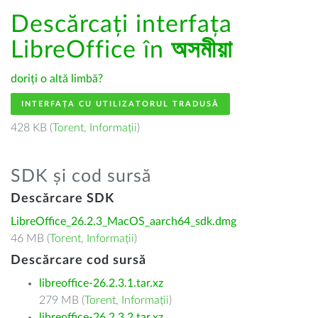
Descărcați interfața
LibreOffice în
অসমীয়া
doriți o altă limbă?
INTERFAȚA CU UTILIZATORUL TRADUSĂ
428 KB (
Torent
,
Informații
)
SDK și cod sursă
Descărcare SDK
LibreOffice_26.2.3_MacOS_aarch64_sdk.dmg
46 MB (
Torent
,
Informații
)
Descărcare cod sursă
libreoffice-26.2.3.1.tar.xz
279 MB (
Torent
,
Informații
)
libreoffice-26.2.3.2.tar.xz