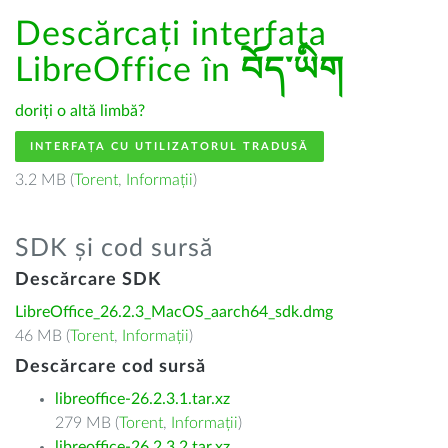
Descărcați interfața
LibreOffice în
བོད་ཡིག
doriți o altă limbă?
INTERFAȚA CU UTILIZATORUL TRADUSĂ
3.2 MB (
Torent
,
Informații
)
SDK și cod sursă
Descărcare SDK
LibreOffice_26.2.3_MacOS_aarch64_sdk.dmg
46 MB (
Torent
,
Informații
)
Descărcare cod sursă
libreoffice-26.2.3.1.tar.xz
279 MB (
Torent
,
Informații
)
libreoffice-26.2.3.2.tar.xz