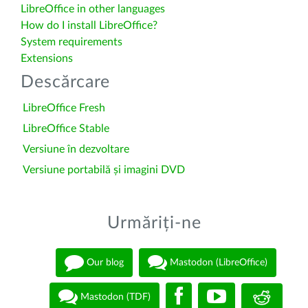
LibreOffice in other languages
How do I install LibreOffice?
System requirements
Extensions
Descărcare
LibreOffice Fresh
LibreOffice Stable
Versiune în dezvoltare
Versiune portabilă și imagini DVD
Urmăriți-ne
Our blog
Mastodon (LibreOffice)
Mastodon (TDF)