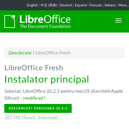
English
|
中文 (简体)
|
Deutsch
|
Español
|
Français
|
Italiano
|
More...
Descărcare
/
LibreOffice Fresh
LibreOffice Fresh
Instalator principal
Selectat: LibreOffice 26.2.3 pentru macOS (Aarch64/Apple
Silicon) -
modificați?
DESCĂRCAȚI VERSIUNEA 26.2.3
281 MB (
Torent
,
Informații
)