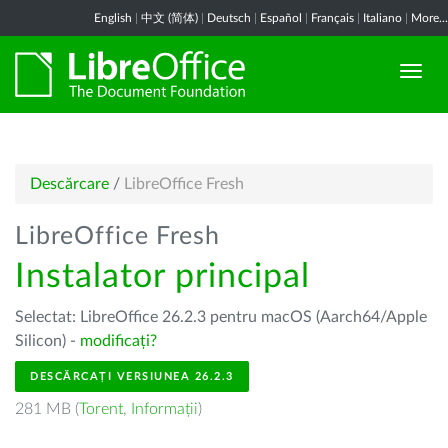
English
|
中文 (简体)
|
Deutsch
|
Español
|
Français
|
Italiano
|
More...
Descărcare
/
LibreOffice Fresh
LibreOffice Fresh
Instalator principal
Selectat: LibreOffice 26.2.3 pentru macOS (Aarch64/Apple
Silicon) -
modificați?
DESCĂRCAȚI VERSIUNEA 26.2.3
281 MB (
Torent
,
Informații
)