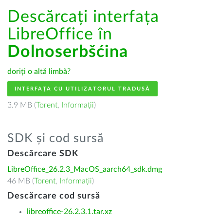
Descărcați interfața
LibreOffice în
Dolnoserbšćina
doriți o altă limbă?
INTERFAȚA CU UTILIZATORUL TRADUSĂ
3.9 MB (
Torent
,
Informații
)
SDK și cod sursă
Descărcare SDK
LibreOffice_26.2.3_MacOS_aarch64_sdk.dmg
46 MB (
Torent
,
Informații
)
Descărcare cod sursă
libreoffice-26.2.3.1.tar.xz