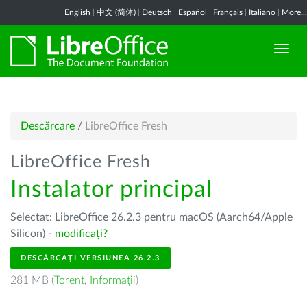
English
|
中文 (简体)
|
Deutsch
|
Español
|
Français
|
Italiano
|
More...
Descărcare
/
LibreOffice Fresh
LibreOffice Fresh
Instalator principal
Selectat: LibreOffice 26.2.3 pentru macOS (Aarch64/Apple
Silicon) -
modificați?
DESCĂRCAȚI VERSIUNEA 26.2.3
281 MB (
Torent
,
Informații
)