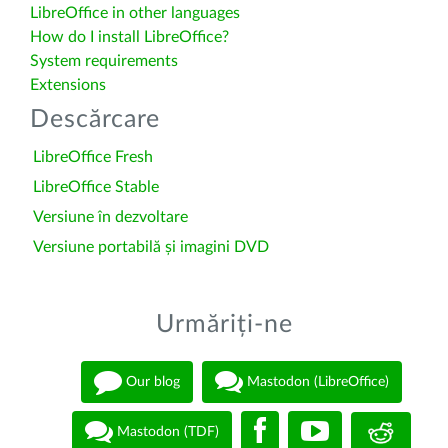
LibreOffice in other languages
How do I install LibreOffice?
System requirements
Extensions
Descărcare
LibreOffice Fresh
LibreOffice Stable
Versiune în dezvoltare
Versiune portabilă și imagini DVD
Urmăriți-ne
Our blog
Mastodon (LibreOffice)
Mastodon (TDF)