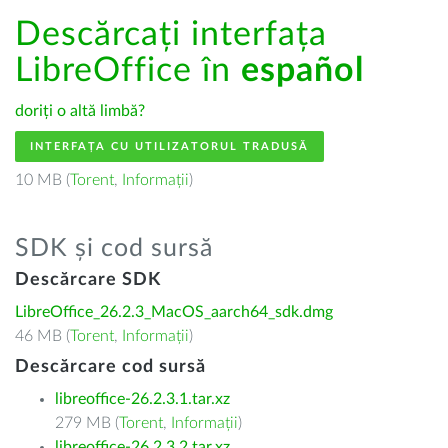
Descărcați interfața
LibreOffice în
español
doriți o altă limbă?
INTERFAȚA CU UTILIZATORUL TRADUSĂ
10 MB (
Torent
,
Informații
)
SDK și cod sursă
Descărcare SDK
LibreOffice_26.2.3_MacOS_aarch64_sdk.dmg
46 MB (
Torent
,
Informații
)
Descărcare cod sursă
libreoffice-26.2.3.1.tar.xz
279 MB (
Torent
,
Informații
)
libreoffice-26.2.3.2.tar.xz