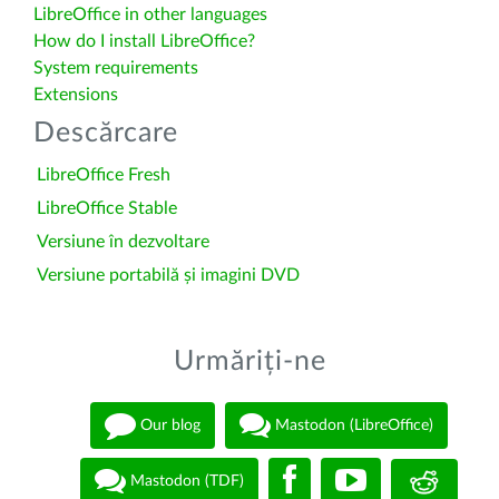
LibreOffice in other languages
How do I install LibreOffice?
System requirements
Extensions
Descărcare
LibreOffice Fresh
LibreOffice Stable
Versiune în dezvoltare
Versiune portabilă și imagini DVD
Urmăriți-ne
Our blog
Mastodon (LibreOffice)
Mastodon (TDF)