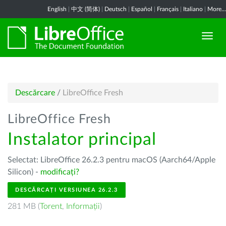
English
|
中文 (简体)
|
Deutsch
|
Español
|
Français
|
Italiano
|
More...
Descărcare
/
LibreOffice Fresh
LibreOffice Fresh
Instalator principal
Selectat: LibreOffice 26.2.3 pentru macOS (Aarch64/Apple
Silicon) -
modificați?
DESCĂRCAȚI VERSIUNEA 26.2.3
281 MB (
Torent
,
Informații
)