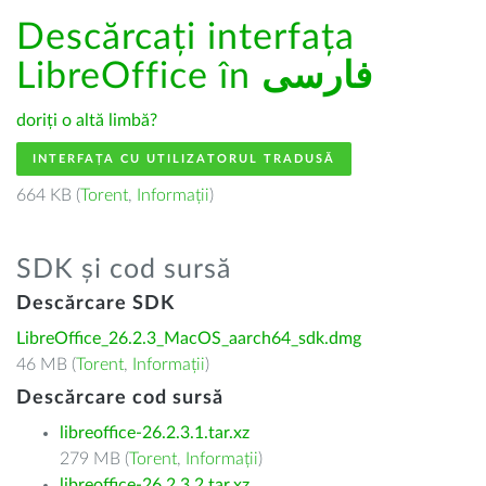
Descărcați interfața
LibreOffice în
فارسى
doriți o altă limbă?
INTERFAȚA CU UTILIZATORUL TRADUSĂ
664 KB (
Torent
,
Informații
)
SDK și cod sursă
Descărcare SDK
LibreOffice_26.2.3_MacOS_aarch64_sdk.dmg
46 MB (
Torent
,
Informații
)
Descărcare cod sursă
libreoffice-26.2.3.1.tar.xz
279 MB (
Torent
,
Informații
)
libreoffice-26.2.3.2.tar.xz