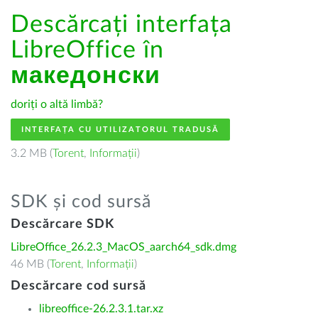
Descărcați interfața
LibreOffice în
македонски
doriți o altă limbă?
INTERFAȚA CU UTILIZATORUL TRADUSĂ
3.2 MB (
Torent
,
Informații
)
SDK și cod sursă
Descărcare SDK
LibreOffice_26.2.3_MacOS_aarch64_sdk.dmg
46 MB (
Torent
,
Informații
)
Descărcare cod sursă
libreoffice-26.2.3.1.tar.xz