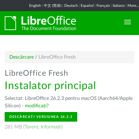
English
|
中文 (简体)
|
Deutsch
|
Español
|
Français
|
Italiano
|
More...
Descărcare
/
LibreOffice Fresh
LibreOffice Fresh
Instalator principal
Selectat: LibreOffice 26.2.3 pentru macOS (Aarch64/Apple
Silicon) -
modificați?
DESCĂRCAȚI VERSIUNEA 26.2.3
281 MB (
Torent
,
Informații
)