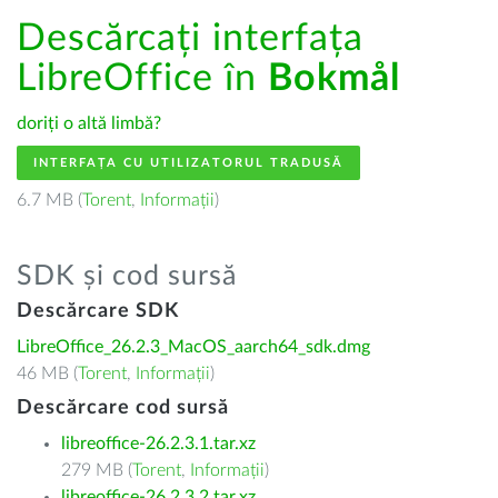
Descărcați interfața
LibreOffice în
Bokmål
doriți o altă limbă?
INTERFAȚA CU UTILIZATORUL TRADUSĂ
6.7 MB (
Torent
,
Informații
)
SDK și cod sursă
Descărcare SDK
LibreOffice_26.2.3_MacOS_aarch64_sdk.dmg
46 MB (
Torent
,
Informații
)
Descărcare cod sursă
libreoffice-26.2.3.1.tar.xz
279 MB (
Torent
,
Informații
)
libreoffice-26.2.3.2.tar.xz