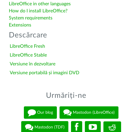
LibreOffice in other languages
How do I install LibreOffice?
System requirements
Extensions
Descărcare
LibreOffice Fresh
LibreOffice Stable
Versiune în dezvoltare
Versiune portabilă și imagini DVD
Urmăriți-ne
Our blog
Mastodon (LibreOffice)
Mastodon (TDF)