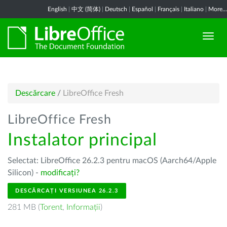
English
|
中文 (简体)
|
Deutsch
|
Español
|
Français
|
Italiano
|
More...
Descărcare
/
LibreOffice Fresh
LibreOffice Fresh
Instalator principal
Selectat: LibreOffice 26.2.3 pentru macOS (Aarch64/Apple
Silicon) -
modificați?
DESCĂRCAȚI VERSIUNEA 26.2.3
281 MB (
Torent
,
Informații
)