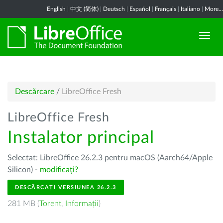
English
|
中文 (简体)
|
Deutsch
|
Español
|
Français
|
Italiano
|
More...
Descărcare
/
LibreOffice Fresh
LibreOffice Fresh
Instalator principal
Selectat: LibreOffice 26.2.3 pentru macOS (Aarch64/Apple
Silicon) -
modificați?
DESCĂRCAȚI VERSIUNEA 26.2.3
281 MB (
Torent
,
Informații
)