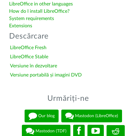
LibreOffice in other languages
How do I install LibreOffice?
System requirements
Extensions
Descărcare
LibreOffice Fresh
LibreOffice Stable
Versiune în dezvoltare
Versiune portabilă și imagini DVD
Urmăriți-ne
Our blog
Mastodon (LibreOffice)
Mastodon (TDF)