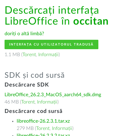
Descărcați interfața
LibreOffice în
occitan
doriți o altă limbă?
INTERFAȚA CU UTILIZATORUL TRADUSĂ
1.1 MB (
Torent
,
Informații
)
SDK și cod sursă
Descărcare SDK
LibreOffice_26.2.3_MacOS_aarch64_sdk.dmg
46 MB (
Torent
,
Informații
)
Descărcare cod sursă
libreoffice-26.2.3.1.tar.xz
279 MB (
Torent
,
Informații
)
libreoffice-26.2.3.2.tar.xz