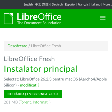
English
|
中文 (简体)
|
Deutsch
|
Español
|
Français
|
Italiano
|
More...
Descărcare
/
LibreOffice Fresh
LibreOffice Fresh
Instalator principal
Selectat: LibreOffice 26.2.3 pentru macOS (Aarch64/Apple
Silicon) -
modificați?
DESCĂRCAȚI VERSIUNEA 26.2.3
281 MB (
Torent
,
Informații
)