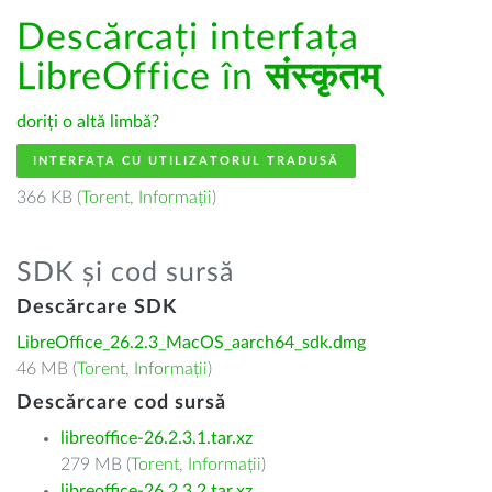
Descărcați interfața
LibreOffice în
संस्कृतम्
doriți o altă limbă?
INTERFAȚA CU UTILIZATORUL TRADUSĂ
366 KB (
Torent
,
Informații
)
SDK și cod sursă
Descărcare SDK
LibreOffice_26.2.3_MacOS_aarch64_sdk.dmg
46 MB (
Torent
,
Informații
)
Descărcare cod sursă
libreoffice-26.2.3.1.tar.xz
279 MB (
Torent
,
Informații
)
libreoffice-26.2.3.2.tar.xz