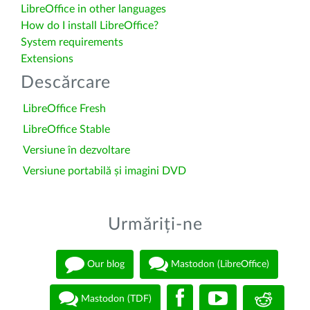
LibreOffice in other languages
How do I install LibreOffice?
System requirements
Extensions
Descărcare
LibreOffice Fresh
LibreOffice Stable
Versiune în dezvoltare
Versiune portabilă și imagini DVD
Urmăriți-ne
Our blog
Mastodon (LibreOffice)
Mastodon (TDF)