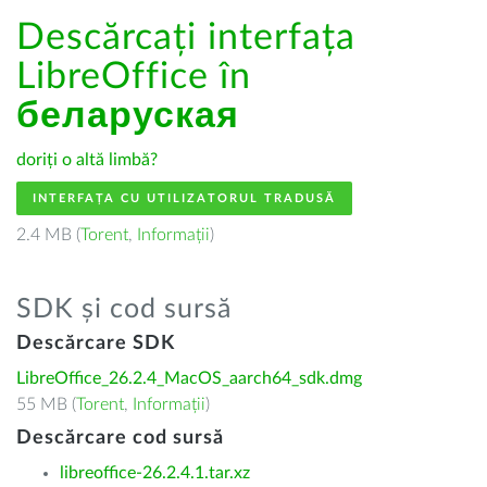
Descărcați interfața
LibreOffice în
беларуская
doriți o altă limbă?
INTERFAȚA CU UTILIZATORUL TRADUSĂ
2.4 MB (
Torent
,
Informații
)
SDK și cod sursă
Descărcare SDK
LibreOffice_26.2.4_MacOS_aarch64_sdk.dmg
55 MB (
Torent
,
Informații
)
Descărcare cod sursă
libreoffice-26.2.4.1.tar.xz