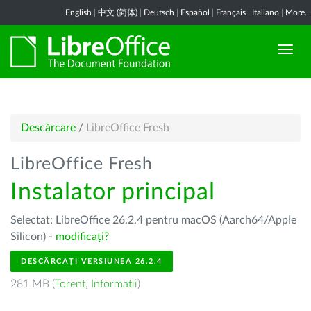
English
|
中文 (简体)
|
Deutsch
|
Español
|
Français
|
Italiano
|
More...
Descărcare
/
LibreOffice Fresh
LibreOffice Fresh
Instalator principal
Selectat: LibreOffice 26.2.4 pentru macOS (Aarch64/Apple
Silicon) -
modificați?
DESCĂRCAȚI VERSIUNEA 26.2.4
281 MB (
Torent
,
Informații
)