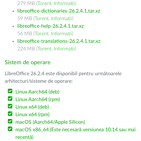
279 MB (
Torent
,
Informații
)
libreoffice-dictionaries-26.2.4.1.tar.xz
59 MB (
Torent
,
Informații
)
libreoffice-help-26.2.4.1.tar.xz
56 MB (
Torent
,
Informații
)
libreoffice-translations-26.2.4.1.tar.xz
224 MB (
Torent
,
Informații
)
Sistem de operare
LibreOffice 26.2.4 este disponibil pentru următoarele
arhitecturi/sisteme de operare:
Linux Aarch64 (deb)
Linux Aarch64 (rpm)
Linux x64 (deb)
Linux x64 (rpm)
macOS (Aarch64/Apple Silicon)
macOS x86_64 (Este necesară versiunea 10.14 sau mai
recentă)