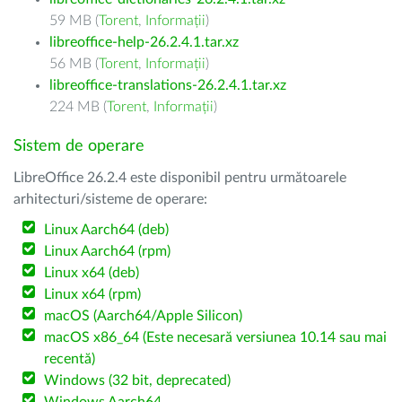
59 MB (
Torent
,
Informații
)
libreoffice-help-26.2.4.1.tar.xz
56 MB (
Torent
,
Informații
)
libreoffice-translations-26.2.4.1.tar.xz
224 MB (
Torent
,
Informații
)
Sistem de operare
LibreOffice 26.2.4 este disponibil pentru următoarele
arhitecturi/sisteme de operare:
Linux Aarch64 (deb)
Linux Aarch64 (rpm)
Linux x64 (deb)
Linux x64 (rpm)
macOS (Aarch64/Apple Silicon)
macOS x86_64 (Este necesară versiunea 10.14 sau mai
recentă)
Windows (32 bit, deprecated)