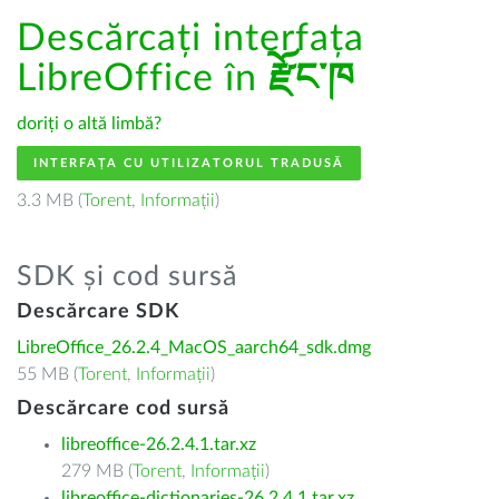
Descărcați interfața
LibreOffice în
རྫོང་ཁ
doriți o altă limbă?
INTERFAȚA CU UTILIZATORUL TRADUSĂ
3.3 MB (
Torent
,
Informații
)
SDK și cod sursă
Descărcare SDK
LibreOffice_26.2.4_MacOS_aarch64_sdk.dmg
55 MB (
Torent
,
Informații
)
Descărcare cod sursă
libreoffice-26.2.4.1.tar.xz
279 MB (
Torent
,
Informații
)
libreoffice-dictionaries-26.2.4.1.tar.xz