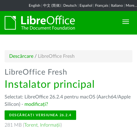
English
|
中文 (简体)
|
Deutsch
|
Español
|
Français
|
Italiano
|
More...
Descărcare
/
LibreOffice Fresh
LibreOffice Fresh
Instalator principal
Selectat: LibreOffice 26.2.4 pentru macOS (Aarch64/Apple
Silicon) -
modificați?
DESCĂRCAȚI VERSIUNEA 26.2.4
281 MB (
Torent
,
Informații
)