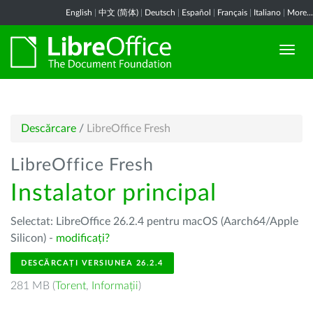
English
|
中文 (简体)
|
Deutsch
|
Español
|
Français
|
Italiano
|
More...
Descărcare
/
LibreOffice Fresh
LibreOffice Fresh
Instalator principal
Selectat: LibreOffice 26.2.4 pentru macOS (Aarch64/Apple
Silicon) -
modificați?
DESCĂRCAȚI VERSIUNEA 26.2.4
281 MB (
Torent
,
Informații
)