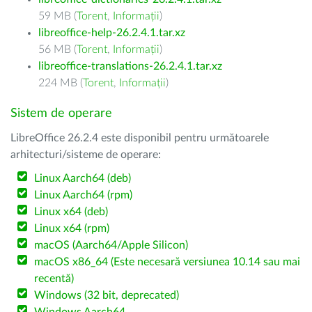
59 MB (
Torent
,
Informații
)
libreoffice-help-26.2.4.1.tar.xz
56 MB (
Torent
,
Informații
)
libreoffice-translations-26.2.4.1.tar.xz
224 MB (
Torent
,
Informații
)
Sistem de operare
LibreOffice 26.2.4 este disponibil pentru următoarele
arhitecturi/sisteme de operare:
Linux Aarch64 (deb)
Linux Aarch64 (rpm)
Linux x64 (deb)
Linux x64 (rpm)
macOS (Aarch64/Apple Silicon)
macOS x86_64 (Este necesară versiunea 10.14 sau mai
recentă)
Windows (32 bit, deprecated)