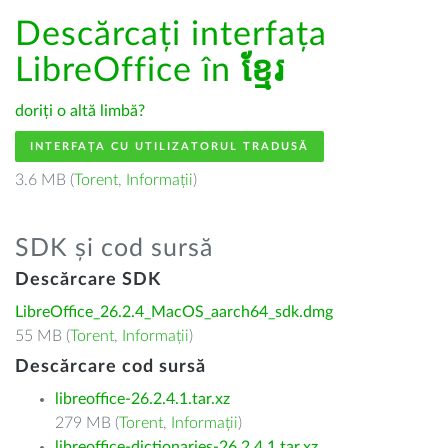
Descărcați interfața
LibreOffice în
ខ្មែរ
doriți o altă limbă?
INTERFAȚA CU UTILIZATORUL TRADUSĂ
3.6 MB (
Torent
,
Informații
)
SDK și cod sursă
Descărcare SDK
LibreOffice_26.2.4_MacOS_aarch64_sdk.dmg
55 MB (
Torent
,
Informații
)
Descărcare cod sursă
libreoffice-26.2.4.1.tar.xz
279 MB (
Torent
,
Informații
)
libreoffice-dictionaries-26.2.4.1.tar.xz