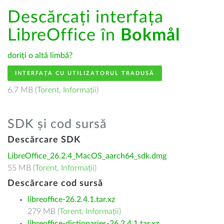
Descărcați interfața
LibreOffice în
Bokmål
doriți o altă limbă?
INTERFAȚA CU UTILIZATORUL TRADUSĂ
6.7 MB (
Torent
,
Informații
)
SDK și cod sursă
Descărcare SDK
LibreOffice_26.2.4_MacOS_aarch64_sdk.dmg
55 MB (
Torent
,
Informații
)
Descărcare cod sursă
libreoffice-26.2.4.1.tar.xz
279 MB (
Torent
,
Informații
)
libreoffice-dictionaries-26.2.4.1.tar.xz