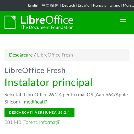
English
|
中文 (简体)
|
Deutsch
|
Español
|
Français
|
Italiano
|
More...
Descărcare
/
LibreOffice Fresh
LibreOffice Fresh
Instalator principal
Selectat: LibreOffice 26.2.4 pentru macOS (Aarch64/Apple
Silicon) -
modificați?
DESCĂRCAȚI VERSIUNEA 26.2.4
281 MB (
Torent
,
Informații
)