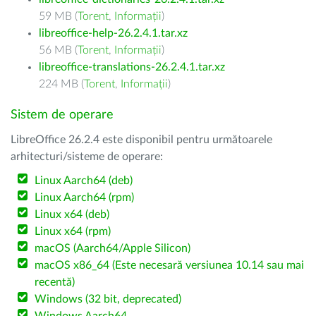
59 MB (
Torent
,
Informații
)
libreoffice-help-26.2.4.1.tar.xz
56 MB (
Torent
,
Informații
)
libreoffice-translations-26.2.4.1.tar.xz
224 MB (
Torent
,
Informații
)
Sistem de operare
LibreOffice 26.2.4 este disponibil pentru următoarele
arhitecturi/sisteme de operare:
Linux Aarch64 (deb)
Linux Aarch64 (rpm)
Linux x64 (deb)
Linux x64 (rpm)
macOS (Aarch64/Apple Silicon)
macOS x86_64 (Este necesară versiunea 10.14 sau mai
recentă)
Windows (32 bit, deprecated)