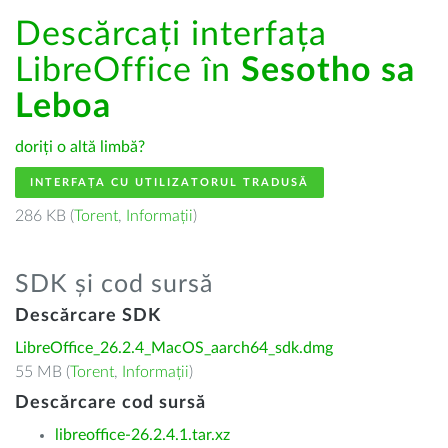
Descărcați interfața
LibreOffice în
Sesotho sa
Leboa
doriți o altă limbă?
INTERFAȚA CU UTILIZATORUL TRADUSĂ
286 KB (
Torent
,
Informații
)
SDK și cod sursă
Descărcare SDK
LibreOffice_26.2.4_MacOS_aarch64_sdk.dmg
55 MB (
Torent
,
Informații
)
Descărcare cod sursă
libreoffice-26.2.4.1.tar.xz