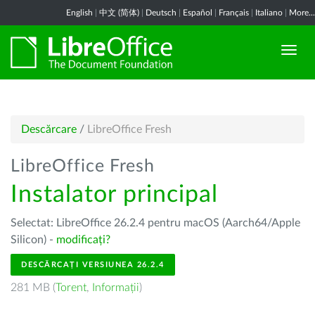
English
|
中文 (简体)
|
Deutsch
|
Español
|
Français
|
Italiano
|
More...
Descărcare
/
LibreOffice Fresh
LibreOffice Fresh
Instalator principal
Selectat: LibreOffice 26.2.4 pentru macOS (Aarch64/Apple
Silicon) -
modificați?
DESCĂRCAȚI VERSIUNEA 26.2.4
281 MB (
Torent
,
Informații
)