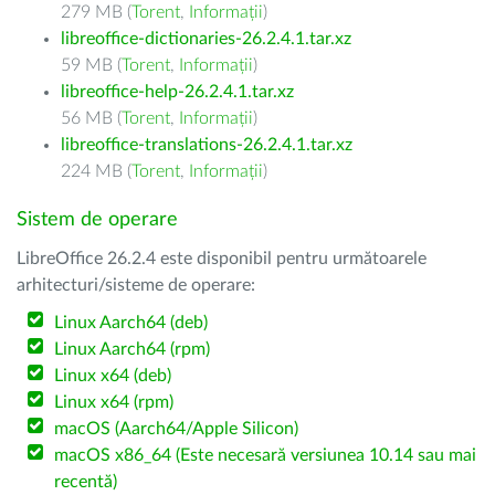
279 MB (
Torent
,
Informații
)
libreoffice-dictionaries-26.2.4.1.tar.xz
59 MB (
Torent
,
Informații
)
libreoffice-help-26.2.4.1.tar.xz
56 MB (
Torent
,
Informații
)
libreoffice-translations-26.2.4.1.tar.xz
224 MB (
Torent
,
Informații
)
Sistem de operare
LibreOffice 26.2.4 este disponibil pentru următoarele
arhitecturi/sisteme de operare:
Linux Aarch64 (deb)
Linux Aarch64 (rpm)
Linux x64 (deb)
Linux x64 (rpm)
macOS (Aarch64/Apple Silicon)
macOS x86_64 (Este necesară versiunea 10.14 sau mai
recentă)