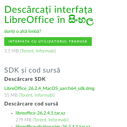
Descărcați interfața
LibreOffice în
සිංහල
doriți o altă limbă?
INTERFAȚA CU UTILIZATORUL TRADUSĂ
3.5 MB (
Torent
,
Informații
)
SDK și cod sursă
Descărcare SDK
LibreOffice_26.2.4_MacOS_aarch64_sdk.dmg
55 MB (
Torent
,
Informații
)
Descărcare cod sursă
libreoffice-26.2.4.1.tar.xz
279 MB (
Torent
,
Informații
)
libreoffice-dictionaries-26.2.4.1.tar.xz