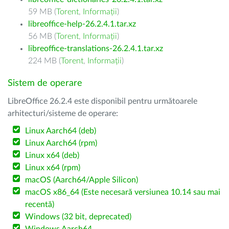
59 MB (
Torent
,
Informații
)
libreoffice-help-26.2.4.1.tar.xz
56 MB (
Torent
,
Informații
)
libreoffice-translations-26.2.4.1.tar.xz
224 MB (
Torent
,
Informații
)
Sistem de operare
LibreOffice 26.2.4 este disponibil pentru următoarele
arhitecturi/sisteme de operare:
Linux Aarch64 (deb)
Linux Aarch64 (rpm)
Linux x64 (deb)
Linux x64 (rpm)
macOS (Aarch64/Apple Silicon)
macOS x86_64 (Este necesară versiunea 10.14 sau mai
recentă)
Windows (32 bit, deprecated)