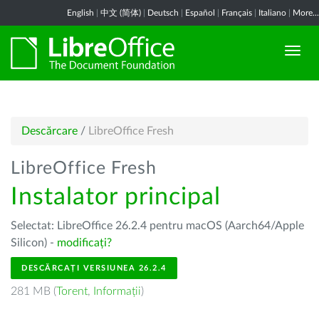
English
|
中文 (简体)
|
Deutsch
|
Español
|
Français
|
Italiano
|
More...
Descărcare
/
LibreOffice Fresh
LibreOffice Fresh
Instalator principal
Selectat: LibreOffice 26.2.4 pentru macOS (Aarch64/Apple
Silicon) -
modificați?
DESCĂRCAȚI VERSIUNEA 26.2.4
281 MB (
Torent
,
Informații
)