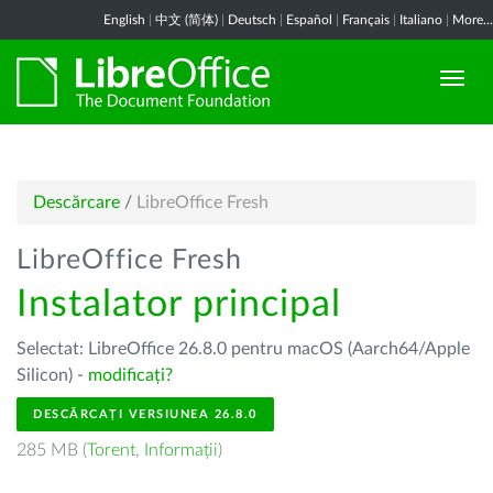
English
|
中文 (简体)
|
Deutsch
|
Español
|
Français
|
Italiano
|
More...
Descărcare
/
LibreOffice Fresh
LibreOffice Fresh
Instalator principal
Selectat: LibreOffice 26.8.0 pentru macOS (Aarch64/Apple
Silicon) -
modificați?
DESCĂRCAȚI VERSIUNEA 26.8.0
285 MB (
Torent
,
Informații
)