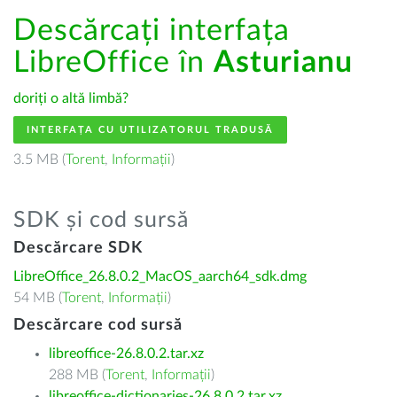
Descărcați interfața
LibreOffice în
Asturianu
doriți o altă limbă?
INTERFAȚA CU UTILIZATORUL TRADUSĂ
3.5 MB (
Torent
,
Informații
)
SDK și cod sursă
Descărcare SDK
LibreOffice_26.8.0.2_MacOS_aarch64_sdk.dmg
54 MB (
Torent
,
Informații
)
Descărcare cod sursă
libreoffice-26.8.0.2.tar.xz
288 MB (
Torent
,
Informații
)
libreoffice-dictionaries-26.8.0.2.tar.xz