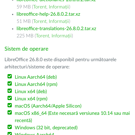
59 MB (
Torent
,
Informații
)
libreoffice-help-26.8.0.2.tar.xz
51 MB (
Torent
,
Informații
)
libreoffice-translations-26.8.0.2.tar.xz
225 MB (
Torent
,
Informații
)
Sistem de operare
LibreOffice 26.8.0 este disponibil pentru următoarele
arhitecturi/sisteme de operare:
Linux Aarch64 (deb)
Linux Aarch64 (rpm)
Linux x64 (deb)
Linux x64 (rpm)
macOS (Aarch64/Apple Silicon)
macOS x86_64 (Este necesară versiunea 10.14 sau mai
recentă)
Windows (32 bit, deprecated)