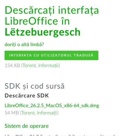
Descărcați interfața
LibreOffice în
Lëtzebuergesch
doriți o altă limbă?
INTERFAȚA CU UTILIZATORUL TRADUSĂ
154 KB (
Torent
,
Informații
)
SDK și cod sursă
Descărcare SDK
LibreOffice_26.2.5_MacOS_x86-64_sdk.dmg
54 MB (
Torent
,
Informații
)
Sistem de operare