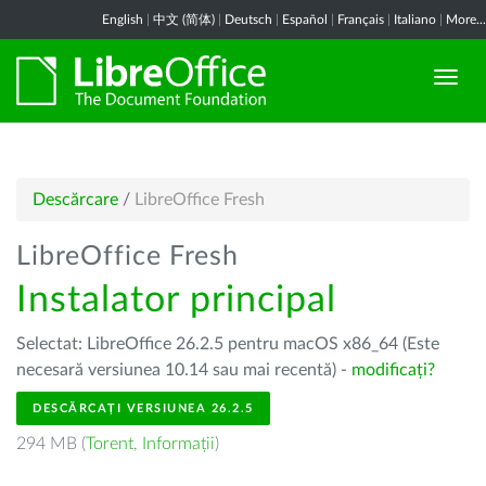
English
|
中文 (简体)
|
Deutsch
|
Español
|
Français
|
Italiano
|
More...
Descărcare
/
LibreOffice Fresh
LibreOffice Fresh
Instalator principal
Selectat: LibreOffice 26.2.5 pentru macOS x86_64 (Este
necesară versiunea 10.14 sau mai recentă) -
modificați?
DESCĂRCAȚI VERSIUNEA 26.2.5
294 MB (
Torent
,
Informații
)