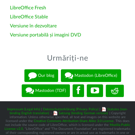
LibreOffice Fresh
LibreOffice Stable
Versiune în dezvoltare
Versiune portabilă și imagini DVD
Urmăriți-ne
Our blog
Mastodon (LibreOffice)
Mastodon (TDF)
Impressum (Legal Info)
|
Datenschutzerklärung (Privacy Policy)
|
Statutes (non-
binding English translation)
-
Satzung (binding German version)
| Copyright
information: Unless otherwise specified, all text and images on this website are
licensed under the
Creative Commons Attribution-Share Alike 3.0 License
. This does
not include the source code of LibreOffice, which is licensed under the
Mozilla Public
License v2.0
. “LibreOffice” and “The Document Foundation” are registered trademarks
of their corresponding registered owners or are in actual use as trademarks in one or