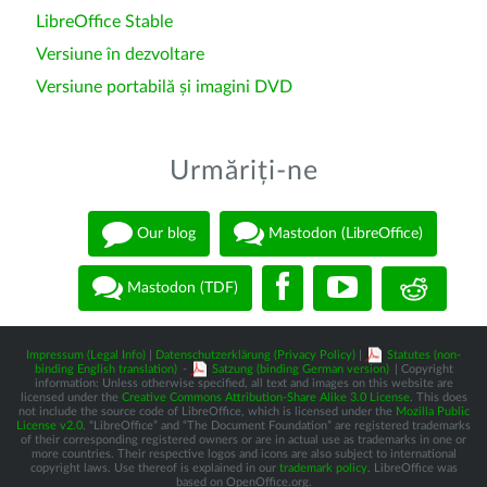
LibreOffice Stable
Versiune în dezvoltare
Versiune portabilă și imagini DVD
Urmăriți-ne
Our blog
Mastodon (LibreOffice)
Mastodon (TDF)
Impressum (Legal Info)
|
Datenschutzerklärung (Privacy Policy)
|
Statutes (non-
binding English translation)
-
Satzung (binding German version)
| Copyright
information: Unless otherwise specified, all text and images on this website are
licensed under the
Creative Commons Attribution-Share Alike 3.0 License
. This does
not include the source code of LibreOffice, which is licensed under the
Mozilla Public
License v2.0
. “LibreOffice” and “The Document Foundation” are registered trademarks
of their corresponding registered owners or are in actual use as trademarks in one or
more countries. Their respective logos and icons are also subject to international
copyright laws. Use thereof is explained in our
trademark policy
. LibreOffice was
based on OpenOffice.org.