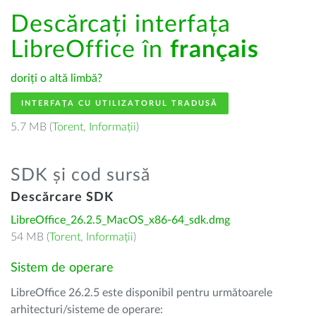
Descărcați interfața
LibreOffice în
français
doriți o altă limbă?
INTERFAȚA CU UTILIZATORUL TRADUSĂ
5.7 MB (
Torent
,
Informații
)
SDK și cod sursă
Descărcare SDK
LibreOffice_26.2.5_MacOS_x86-64_sdk.dmg
54 MB (
Torent
,
Informații
)
Sistem de operare
LibreOffice 26.2.5 este disponibil pentru următoarele
arhitecturi/sisteme de operare: