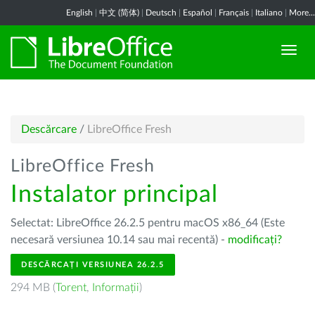
English
|
中文 (简体)
|
Deutsch
|
Español
|
Français
|
Italiano
|
More...
Descărcare
/
LibreOffice Fresh
LibreOffice Fresh
Instalator principal
Selectat: LibreOffice 26.2.5 pentru macOS x86_64 (Este
necesară versiunea 10.14 sau mai recentă) -
modificați?
DESCĂRCAȚI VERSIUNEA 26.2.5
294 MB (
Torent
,
Informații
)