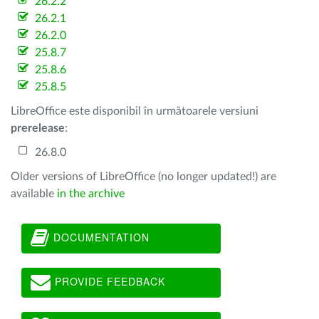
26.2.2
26.2.1
26.2.0
25.8.7
25.8.6
25.8.5
LibreOffice este disponibil în următoarele versiuni
prerelease
:
26.8.0
Older versions of LibreOffice (no longer updated!) are
available
in the archive
DOCUMENTATION
PROVIDE FEEDBACK