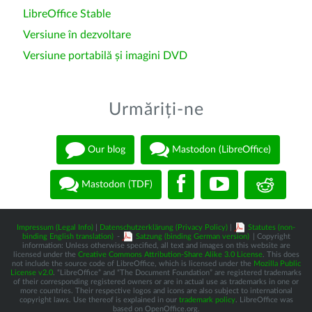
LibreOffice Stable
Versiune în dezvoltare
Versiune portabilă și imagini DVD
Urmăriți-ne
Our blog
Mastodon (LibreOffice)
Mastodon (TDF)
Impressum (Legal Info)
|
Datenschutzerklärung (Privacy Policy)
|
Statutes (non-
binding English translation)
-
Satzung (binding German version)
| Copyright
information: Unless otherwise specified, all text and images on this website are
licensed under the
Creative Commons Attribution-Share Alike 3.0 License
. This does
not include the source code of LibreOffice, which is licensed under the
Mozilla Public
License v2.0
. “LibreOffice” and “The Document Foundation” are registered trademarks
of their corresponding registered owners or are in actual use as trademarks in one or
more countries. Their respective logos and icons are also subject to international
copyright laws. Use thereof is explained in our
trademark policy
. LibreOffice was
based on OpenOffice.org.