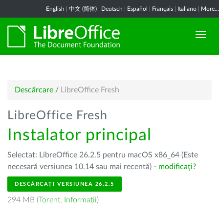
English
|
中文 (简体)
|
Deutsch
|
Español
|
Français
|
Italiano
|
More...
Descărcare
/
LibreOffice Fresh
LibreOffice Fresh
Instalator principal
Selectat: LibreOffice 26.2.5 pentru macOS x86_64 (Este
necesară versiunea 10.14 sau mai recentă) -
modificați?
DESCĂRCAȚI VERSIUNEA 26.2.5
294 MB (
Torent
,
Informații
)