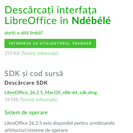
Descărcați interfața
LibreOffice în
Ndébélé
doriți o altă limbă?
INTERFAȚA CU UTILIZATORUL TRADUSĂ
259 KB (
Torent
,
Informații
)
SDK și cod sursă
Descărcare SDK
LibreOffice_26.2.5_MacOS_x86-64_sdk.dmg
54 MB (
Torent
,
Informații
)
Sistem de operare
LibreOffice 26.2.5 este disponibil pentru următoarele
arhitecturi/sisteme de operare: