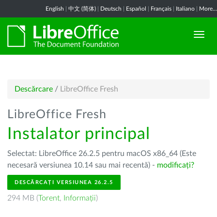
English
|
中文 (简体)
|
Deutsch
|
Español
|
Français
|
Italiano
|
More...
Descărcare
/
LibreOffice Fresh
LibreOffice Fresh
Instalator principal
Selectat: LibreOffice 26.2.5 pentru macOS x86_64 (Este
necesară versiunea 10.14 sau mai recentă) -
modificați?
DESCĂRCAȚI VERSIUNEA 26.2.5
294 MB (
Torent
,
Informații
)