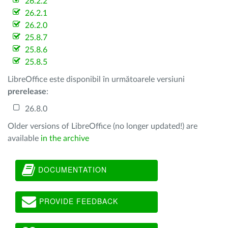
26.2.2
26.2.1
26.2.0
25.8.7
25.8.6
25.8.5
LibreOffice este disponibil în următoarele versiuni
prerelease
:
26.8.0
Older versions of LibreOffice (no longer updated!) are
available
in the archive
DOCUMENTATION
PROVIDE FEEDBACK