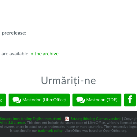
i
prerelease
:
 are available
in the archive
Urmăriți-ne
g
Mastodon (LibreOffice)
Mastodon (TDF)
Statutes (non-binding English translation)
-
Satzung (binding German version)
| Copyrigh
like 3.0 License
. This does not include the source code of LibreOffice, which is licensed u
d owners or are in actual use as trademarks in one or more countries. Their respective logos 
is explained in our
trademark policy
. LibreOffice was based on OpenOffice.org.