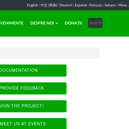
English
|
中文 (简体)
|
Deutsch
|
Español
|
Français
|
Italiano
|
More...
EVENIMENTE
DESPRE NOI
DONAȚII
DOCUMENTATION
PROVIDE FEEDBACK
JOIN THE PROJECT!
MEET US AT EVENTS