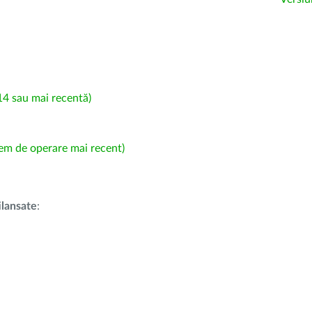
4 sau mai recentă)
em de operare mai recent)
i
lansate
: