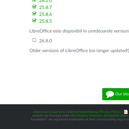
26.2.0
25.8.7
25.8.6
25.8.5
LibreOffice este disponibil în următoarele versiun
26.8.0
Older versions of LibreOffice (no longer updated!)
Our blo
Impressum (Legal Info)
|
Datenschutzerklärung (Privacy Policy)
|
website are licensed under the
Creative Commons Attribution-Share A
Foundation” are registered trademarks of their corresponding registere