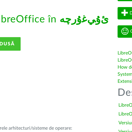
D
ibreOffice în
ﺉۇﻲﻏۇﺭچە
G
ADUSĂ
LibreO
LibreOf
How do 
System
Extens
De
LibreO
LibreO
Versiu
rele arhitecturi/sisteme de operare:
Versiu