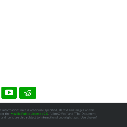
t information: Unless otherwise specified, all text and images on this
nder the
Mozilla Public License v2.0
. “LibreOffice” and “The Document
and icons are also subject to international copyright laws. Use thereof