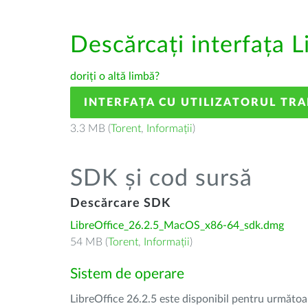
Descărcați interfața L
doriți o altă limbă?
INTERFAȚA CU UTILIZATORUL TR
3.3 MB (
Torent
,
Informații
)
SDK și cod sursă
Descărcare SDK
LibreOffice_26.2.5_MacOS_x86-64_sdk.dmg
54 MB (
Torent
,
Informații
)
Sistem de operare
LibreOffice 26.2.5 este disponibil pentru următoa