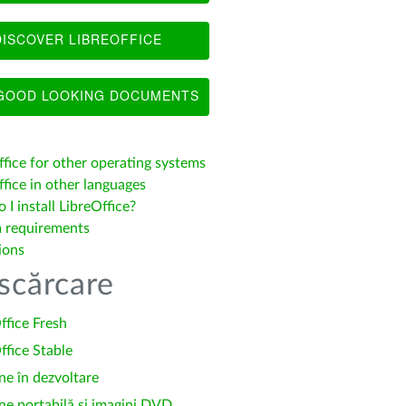
ISCOVER LIBREOFFICE
OOD LOOKING DOCUMENTS
ffice for other operating systems
fice in other languages
I install LibreOffice?
 requirements
ions
scărcare
ffice Fresh
ffice Stable
ne în dezvoltare
ne portabilă și imagini DVD