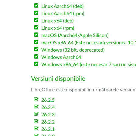
Linux Aarch64 (deb)
Linux Aarch64 (rpm)
Linux x64 (deb)
Linux x64 (rpm)
macOS (Aarch64/Apple Silicon)
macOS x86_64 (Este necesară versiunea 10.1
Windows (32 bit, deprecated)
Windows Aarch64
Windows x86_64 (este necesar 7 sau un sist
Versiuni disponibile
LibreOffice este disponibil în următoarele versiun
26.2.5
26.2.4
26.2.3
26.2.2
26.2.1