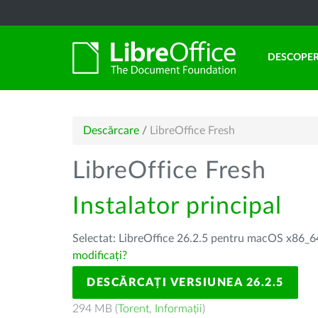
DESCOPER
Descărcare
/
LibreOffice Fresh
LibreOffice Fresh
Instalator principal
Selectat: LibreOffice 26.2.5 pentru macOS x86_64
modificați?
DESCĂRCAȚI VERSIUNEA 26.2.5
294 MB (
Torent
,
Informații
)