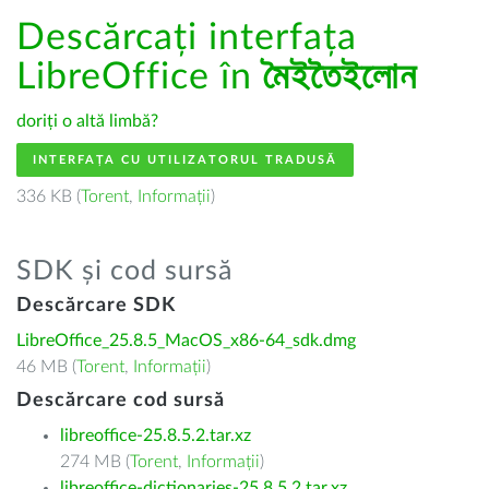
Descărcați interfața
LibreOffice în
মৈইতৈইলোন
doriți o altă limbă?
INTERFAȚA CU UTILIZATORUL TRADUSĂ
336 KB (
Torent
,
Informații
)
SDK și cod sursă
Descărcare SDK
LibreOffice_25.8.5_MacOS_x86-64_sdk.dmg
46 MB (
Torent
,
Informații
)
Descărcare cod sursă
libreoffice-25.8.5.2.tar.xz
274 MB (
Torent
,
Informații
)
libreoffice-dictionaries-25.8.5.2.tar.xz