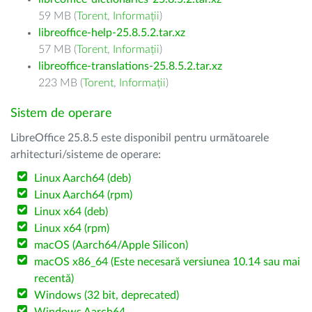
59 MB (
Torent
,
Informații
)
libreoffice-help-25.8.5.2.tar.xz
57 MB (
Torent
,
Informații
)
libreoffice-translations-25.8.5.2.tar.xz
223 MB (
Torent
,
Informații
)
Sistem de operare
LibreOffice 25.8.5 este disponibil pentru următoarele
arhitecturi/sisteme de operare:
Linux Aarch64 (deb)
Linux Aarch64 (rpm)
Linux x64 (deb)
Linux x64 (rpm)
macOS (Aarch64/Apple Silicon)
macOS x86_64 (Este necesară versiunea 10.14 sau mai
recentă)
Windows (32 bit, deprecated)