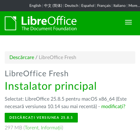
English
|
中文 (简体)
|
Deutsch
|
Español
|
Français
|
Italiano
|
More...
Descărcare
/
LibreOffice Fresh
LibreOffice Fresh
Instalator principal
Selectat: LibreOffice 25.8.5 pentru macOS x86_64 (Este
necesară versiunea 10.14 sau mai recentă) -
modificați?
DESCĂRCAȚI VERSIUNEA 25.8.5
297 MB (
Torent
,
Informații
)