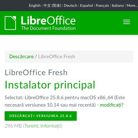
English
|
中文 (简体)
|
Deutsch
|
Español
|
Français
|
Italiano
|
More...
Descărcare
/
LibreOffice Fresh
LibreOffice Fresh
Instalator principal
Selectat: LibreOffice 25.8.6 pentru macOS x86_64 (Este
necesară versiunea 10.14 sau mai recentă) -
modificați?
DESCĂRCAȚI VERSIUNEA 25.8.6
296 MB (
Torent
,
Informații
)