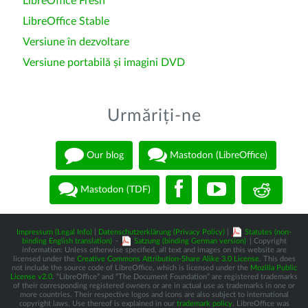
LibreOffice Fresh
LibreOffice Stable
Versiune în dezvoltare
Versiune portabilă și imagini DVD
Urmăriți-ne
Our blog
Mastodon (LibreOffice)
Mastodon (TDF)
Impressum (Legal Info)
|
Datenschutzerklärung (Privacy Policy)
|
Statutes (non-
binding English translation)
-
Satzung (binding German version)
| Copyright
information: Unless otherwise specified, all text and images on this website are
licensed under the
Creative Commons Attribution-Share Alike 3.0 License
. This does
not include the source code of LibreOffice, which is licensed under the
Mozilla Public
License v2.0
. “LibreOffice” and “The Document Foundation” are registered trademarks
of their corresponding registered owners or are in actual use as trademarks in one or
more countries. Their respective logos and icons are also subject to international
copyright laws. Use thereof is explained in our
trademark policy
. LibreOffice was