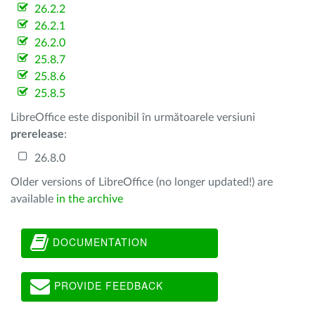
26.2.2
26.2.1
26.2.0
25.8.7
25.8.6
25.8.5
LibreOffice este disponibil în următoarele versiuni
prerelease
:
26.8.0
Older versions of LibreOffice (no longer updated!) are
available
in the archive
DOCUMENTATION
PROVIDE FEEDBACK