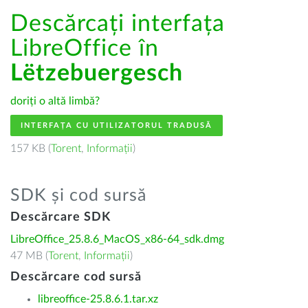
Descărcați interfața
LibreOffice în
Lëtzebuergesch
doriți o altă limbă?
INTERFAȚA CU UTILIZATORUL TRADUSĂ
157 KB (
Torent
,
Informații
)
SDK și cod sursă
Descărcare SDK
LibreOffice_25.8.6_MacOS_x86-64_sdk.dmg
47 MB (
Torent
,
Informații
)
Descărcare cod sursă
libreoffice-25.8.6.1.tar.xz