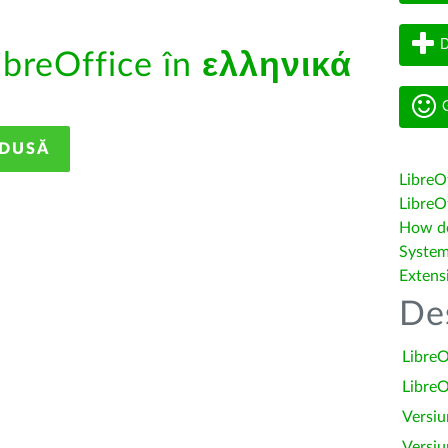
D
ibreOffice în
ελληνικά
G
ADUSĂ
LibreO
LibreOf
How do 
System
Extens
De
LibreO
LibreO
Versiu
Versiu