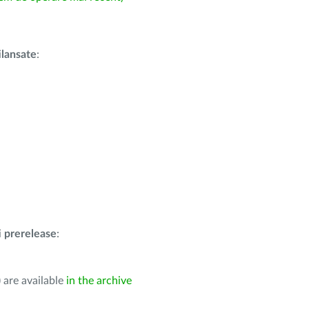
i
lansate
:
i
prerelease
:
 are available
in the archive