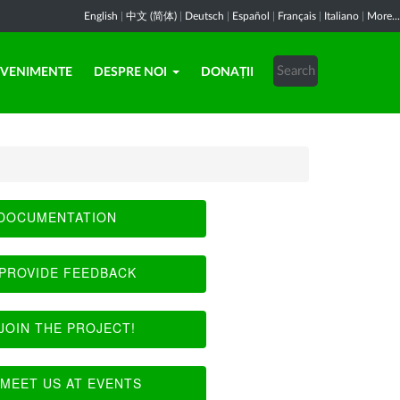
English
|
中文 (简体)
|
Deutsch
|
Español
|
Français
|
Italiano
|
More...
EVENIMENTE
DESPRE NOI
DONAȚII
DOCUMENTATION
PROVIDE FEEDBACK
JOIN THE PROJECT!
MEET US AT EVENTS