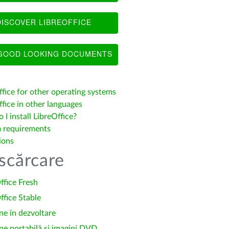
ISCOVER LIBREOFFICE
OOD LOOKING DOCUMENTS
ffice for other operating systems
fice in other languages
I install LibreOffice?
 requirements
ions
scărcare
ffice Fresh
ffice Stable
ne în dezvoltare
ne portabilă și imagini DVD