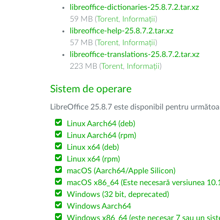
libreoffice-dictionaries-25.8.7.2.tar.xz
59 MB (
Torent
,
Informații
)
libreoffice-help-25.8.7.2.tar.xz
57 MB (
Torent
,
Informații
)
libreoffice-translations-25.8.7.2.tar.xz
223 MB (
Torent
,
Informații
)
Sistem de operare
LibreOffice 25.8.7 este disponibil pentru următoa
Linux Aarch64 (deb)
Linux Aarch64 (rpm)
Linux x64 (deb)
Linux x64 (rpm)
macOS (Aarch64/Apple Silicon)
macOS x86_64 (Este necesară versiunea 10.1
Windows (32 bit, deprecated)
Windows Aarch64
Windows x86_64 (este necesar 7 sau un sist