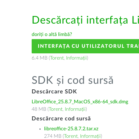
Descărcați interfața L
doriți o altă limbă?
INTERFAȚA CU UTILIZATORUL TR
6.4 MB (
Torent
,
Informații
)
SDK și cod sursă
Descărcare SDK
LibreOffice_25.8.7_MacOS_x86-64_sdk.dmg
48 MB (
Torent
,
Informații
)
Descărcare cod sursă
libreoffice-25.8.7.2.tar.xz
274 MB (
Torent
,
Informații
)