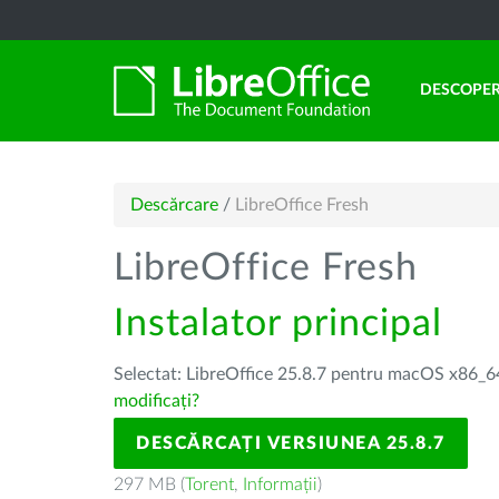
DESCOPER
Descărcare
/
LibreOffice Fresh
LibreOffice Fresh
Instalator principal
Selectat: LibreOffice 25.8.7 pentru macOS x86_64
modificați?
DESCĂRCAȚI VERSIUNEA 25.8.7
297 MB (
Torent
,
Informații
)