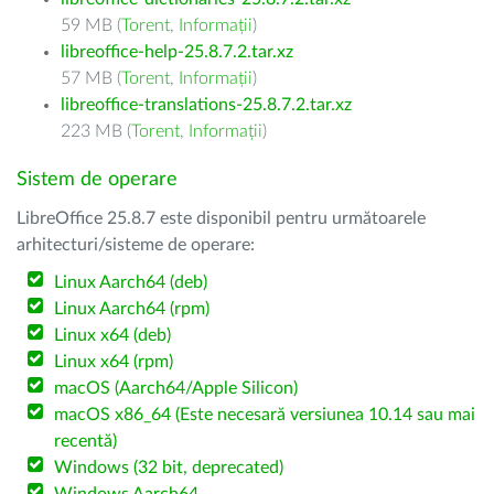
59 MB (
Torent
,
Informații
)
libreoffice-help-25.8.7.2.tar.xz
57 MB (
Torent
,
Informații
)
libreoffice-translations-25.8.7.2.tar.xz
223 MB (
Torent
,
Informații
)
Sistem de operare
LibreOffice 25.8.7 este disponibil pentru următoarele
arhitecturi/sisteme de operare:
Linux Aarch64 (deb)
Linux Aarch64 (rpm)
Linux x64 (deb)
Linux x64 (rpm)
macOS (Aarch64/Apple Silicon)
macOS x86_64 (Este necesară versiunea 10.14 sau mai
recentă)
Windows (32 bit, deprecated)