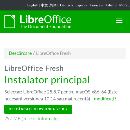
English
|
中文 (简体)
|
Deutsch
|
Español
|
Français
|
Italiano
|
More...
Descărcare
/
LibreOffice Fresh
LibreOffice Fresh
Instalator principal
Selectat: LibreOffice 25.8.7 pentru macOS x86_64 (Este
necesară versiunea 10.14 sau mai recentă) -
modificați?
DESCĂRCAȚI VERSIUNEA 25.8.7
297 MB (
Torent
,
Informații
)