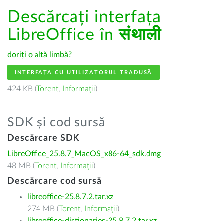
Descărcați interfața
LibreOffice în
संथाली
doriți o altă limbă?
INTERFAȚA CU UTILIZATORUL TRADUSĂ
424 KB (
Torent
,
Informații
)
SDK și cod sursă
Descărcare SDK
LibreOffice_25.8.7_MacOS_x86-64_sdk.dmg
48 MB (
Torent
,
Informații
)
Descărcare cod sursă
libreoffice-25.8.7.2.tar.xz
274 MB (
Torent
,
Informații
)
libreoffice-dictionaries-25.8.7.2.tar.xz