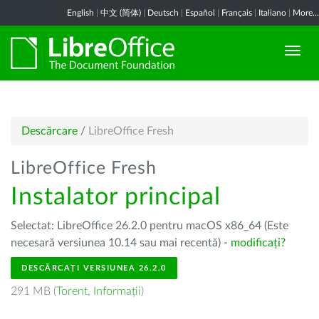
English
|
中文 (简体)
|
Deutsch
|
Español
|
Français
|
Italiano
|
More...
Descărcare
/
LibreOffice Fresh
LibreOffice Fresh
Instalator principal
Selectat: LibreOffice 26.2.0 pentru macOS x86_64 (Este
necesară versiunea 10.14 sau mai recentă) -
modificați?
DESCĂRCAȚI VERSIUNEA 26.2.0
291 MB (
Torent
,
Informații
)