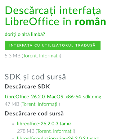
Descărcați interfața
LibreOffice în
român
doriți o altă limbă?
INTERFAȚA CU UTILIZATORUL TRADUSĂ
5.3 MB (
Torent
,
Informații
)
SDK și cod sursă
Descărcare SDK
LibreOffice_26.2.0_MacOS_x86-64_sdk.dmg
47 MB (
Torent
,
Informații
)
Descărcare cod sursă
libreoffice-26.2.0.3.tar.xz
278 MB (
Torent
,
Informații
)
libreoffice-dictionaries-26.2.0.3.tar.xz