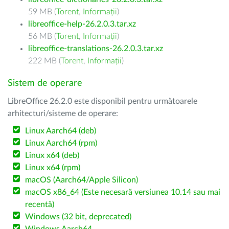
59 MB (
Torent
,
Informații
)
libreoffice-help-26.2.0.3.tar.xz
56 MB (
Torent
,
Informații
)
libreoffice-translations-26.2.0.3.tar.xz
222 MB (
Torent
,
Informații
)
Sistem de operare
LibreOffice 26.2.0 este disponibil pentru următoarele
arhitecturi/sisteme de operare:
Linux Aarch64 (deb)
Linux Aarch64 (rpm)
Linux x64 (deb)
Linux x64 (rpm)
macOS (Aarch64/Apple Silicon)
macOS x86_64 (Este necesară versiunea 10.14 sau mai
recentă)
Windows (32 bit, deprecated)