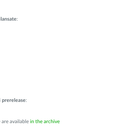
i
lansate
:
i
prerelease
:
 are available
in the archive