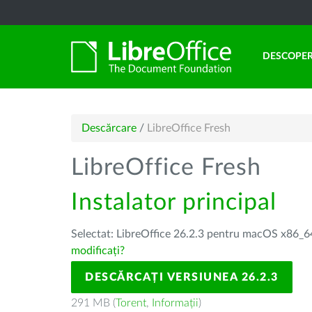
DESCOPER
Descărcare
/
LibreOffice Fresh
LibreOffice Fresh
Instalator principal
Selectat: LibreOffice 26.2.3 pentru macOS x86_64
modificați?
DESCĂRCAȚI VERSIUNEA 26.2.3
291 MB (
Torent
,
Informații
)