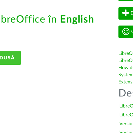
D
ibreOffice în
English
G
LibreO
ADUSĂ
LibreOf
How do 
System
Extens
De
LibreO
LibreO
Versiu
Versiu