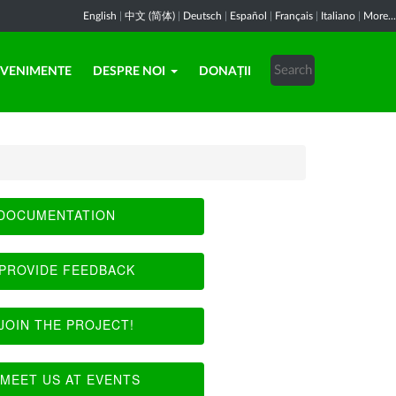
English
|
中文 (简体)
|
Deutsch
|
Español
|
Français
|
Italiano
|
More...
EVENIMENTE
DESPRE NOI
DONAȚII
DOCUMENTATION
PROVIDE FEEDBACK
JOIN THE PROJECT!
MEET US AT EVENTS