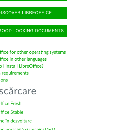
ISCOVER LIBREOFFICE
OOD LOOKING DOCUMENTS
ffice for other operating systems
fice in other languages
I install LibreOffice?
 requirements
ions
scărcare
ffice Fresh
ffice Stable
ne în dezvoltare
ne portabilă și imagini DVD