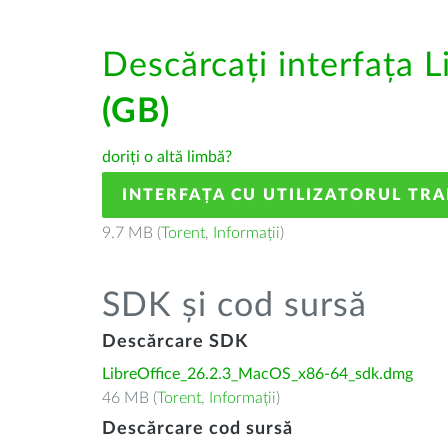
Descărcați interfața L
(GB)
doriți o altă limbă?
INTERFAȚA CU UTILIZATORUL TR
9.7 MB (
Torent
,
Informații
)
SDK și cod sursă
Descărcare SDK
LibreOffice_26.2.3_MacOS_x86-64_sdk.dmg
46 MB (
Torent
,
Informații
)
Descărcare cod sursă