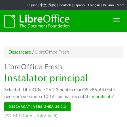
English
|
中文 (简体)
|
Deutsch
|
Español
|
Français
|
Italiano
|
More...
Descărcare
/
LibreOffice Fresh
LibreOffice Fresh
Instalator principal
Selectat: LibreOffice 26.2.3 pentru macOS x86_64 (Este
necesară versiunea 10.14 sau mai recentă) -
modificați?
DESCĂRCAȚI VERSIUNEA 26.2.3
291 MB (
Torent
,
Informații
)