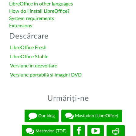
LibreOffice in other languages
How do I install LibreOffice?
System requirements
Extensions
Descărcare
LibreOffice Fresh
LibreOffice Stable
Versiune în dezvoltare
Versiune portabilă și imagini DVD
Urmăriți-ne
Our blog
Mastodon (LibreOffice)
Mastodon (TDF)