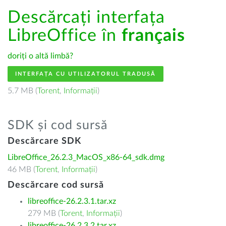
Descărcați interfața
LibreOffice în
français
doriți o altă limbă?
INTERFAȚA CU UTILIZATORUL TRADUSĂ
5.7 MB (
Torent
,
Informații
)
SDK și cod sursă
Descărcare SDK
LibreOffice_26.2.3_MacOS_x86-64_sdk.dmg
46 MB (
Torent
,
Informații
)
Descărcare cod sursă
libreoffice-26.2.3.1.tar.xz
279 MB (
Torent
,
Informații
)
libreoffice-26.2.3.2.tar.xz