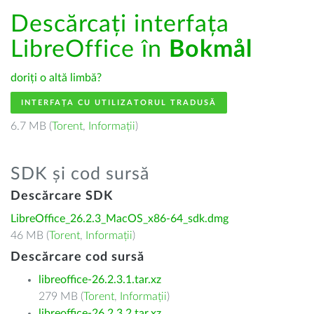
Descărcați interfața
LibreOffice în
Bokmål
doriți o altă limbă?
INTERFAȚA CU UTILIZATORUL TRADUSĂ
6.7 MB (
Torent
,
Informații
)
SDK și cod sursă
Descărcare SDK
LibreOffice_26.2.3_MacOS_x86-64_sdk.dmg
46 MB (
Torent
,
Informații
)
Descărcare cod sursă
libreoffice-26.2.3.1.tar.xz
279 MB (
Torent
,
Informații
)
libreoffice-26.2.3.2.tar.xz