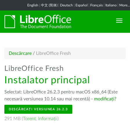
English
|
中文 (简体)
|
Deutsch
|
Español
|
Français
|
Italiano
|
More...
Descărcare
/
LibreOffice Fresh
LibreOffice Fresh
Instalator principal
Selectat: LibreOffice 26.2.3 pentru macOS x86_64 (Este
necesară versiunea 10.14 sau mai recentă) -
modificați?
DESCĂRCAȚI VERSIUNEA 26.2.3
291 MB (
Torent
,
Informații
)