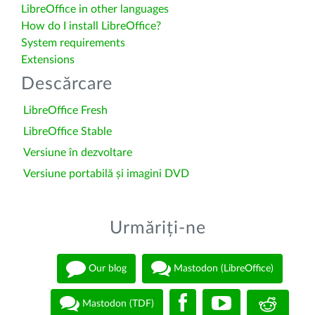
LibreOffice in other languages
How do I install LibreOffice?
System requirements
Extensions
Descărcare
LibreOffice Fresh
LibreOffice Stable
Versiune în dezvoltare
Versiune portabilă și imagini DVD
Urmăriți-ne
Our blog
Mastodon (LibreOffice)
Mastodon (TDF)