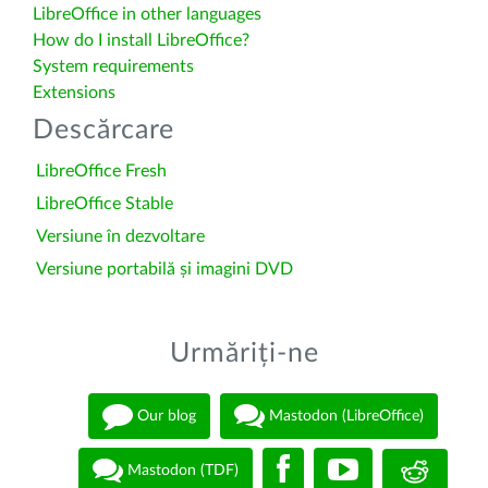
LibreOffice in other languages
How do I install LibreOffice?
System requirements
Extensions
Descărcare
LibreOffice Fresh
LibreOffice Stable
Versiune în dezvoltare
Versiune portabilă și imagini DVD
Urmăriți-ne
Our blog
Mastodon (LibreOffice)
Mastodon (TDF)