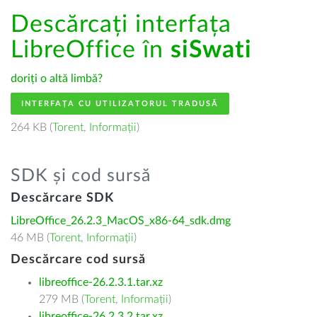
Descărcați interfața
LibreOffice în
siSwati
doriți o altă limbă?
INTERFAȚA CU UTILIZATORUL TRADUSĂ
264 KB (
Torent
,
Informații
)
SDK și cod sursă
Descărcare SDK
LibreOffice_26.2.3_MacOS_x86-64_sdk.dmg
46 MB (
Torent
,
Informații
)
Descărcare cod sursă
libreoffice-26.2.3.1.tar.xz
279 MB (
Torent
,
Informații
)
libreoffice-26.2.3.2.tar.xz