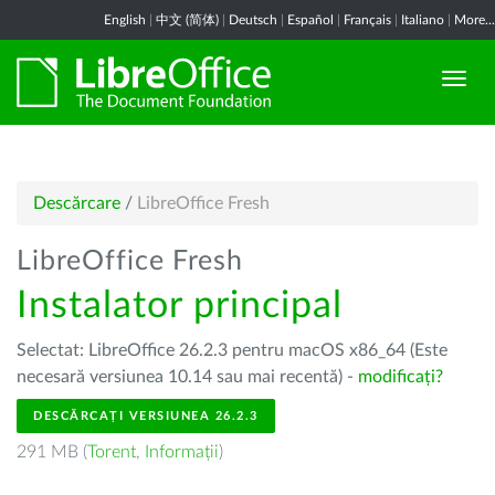
English
|
中文 (简体)
|
Deutsch
|
Español
|
Français
|
Italiano
|
More...
Descărcare
/
LibreOffice Fresh
LibreOffice Fresh
Instalator principal
Selectat: LibreOffice 26.2.3 pentru macOS x86_64 (Este
necesară versiunea 10.14 sau mai recentă) -
modificați?
DESCĂRCAȚI VERSIUNEA 26.2.3
291 MB (
Torent
,
Informații
)