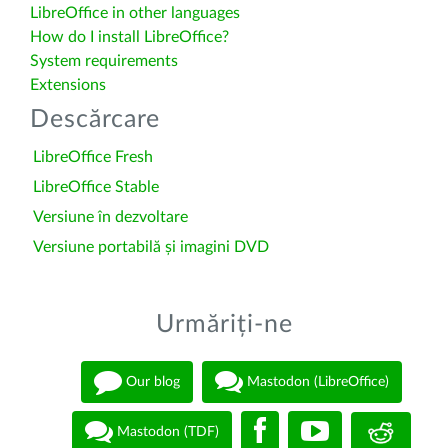
LibreOffice in other languages
How do I install LibreOffice?
System requirements
Extensions
Descărcare
LibreOffice Fresh
LibreOffice Stable
Versiune în dezvoltare
Versiune portabilă și imagini DVD
Urmăriți-ne
Our blog
Mastodon (LibreOffice)
Mastodon (TDF)