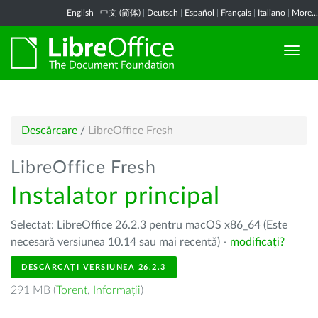
English
|
中文 (简体)
|
Deutsch
|
Español
|
Français
|
Italiano
|
More...
Descărcare
/
LibreOffice Fresh
LibreOffice Fresh
Instalator principal
Selectat: LibreOffice 26.2.3 pentru macOS x86_64 (Este
necesară versiunea 10.14 sau mai recentă) -
modificați?
DESCĂRCAȚI VERSIUNEA 26.2.3
291 MB (
Torent
,
Informații
)