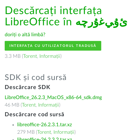
Descărcați interfața
LibreOffice în
ﺉۇﻲﻏۇﺭچە
doriți o altă limbă?
INTERFAȚA CU UTILIZATORUL TRADUSĂ
3.3 MB (
Torent
,
Informații
)
SDK și cod sursă
Descărcare SDK
LibreOffice_26.2.3_MacOS_x86-64_sdk.dmg
46 MB (
Torent
,
Informații
)
Descărcare cod sursă
libreoffice-26.2.3.1.tar.xz
279 MB (
Torent
,
Informații
)
libreoffice-26.2.3.2.tar.xz