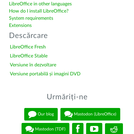
LibreOffice in other languages
How do I install LibreOffice?
System requirements
Extensions
Descărcare
LibreOffice Fresh
LibreOffice Stable
Versiune în dezvoltare
Versiune portabilă și imagini DVD
Urmăriți-ne
Our blog
Mastodon (LibreOffice)
Mastodon (TDF)