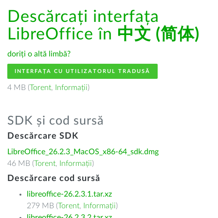
Descărcați interfața
LibreOffice în
中文 (简体)
doriți o altă limbă?
INTERFAȚA CU UTILIZATORUL TRADUSĂ
4 MB (
Torent
,
Informații
)
SDK și cod sursă
Descărcare SDK
LibreOffice_26.2.3_MacOS_x86-64_sdk.dmg
46 MB (
Torent
,
Informații
)
Descărcare cod sursă
libreoffice-26.2.3.1.tar.xz
279 MB (
Torent
,
Informații
)
libreoffice-26.2.3.2.tar.xz