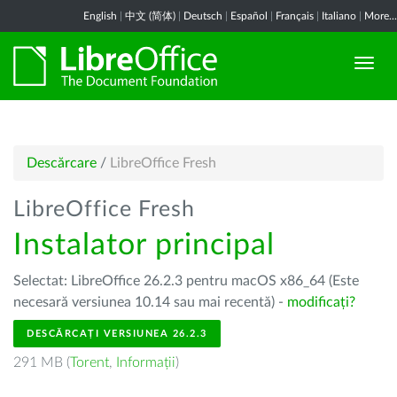
English
|
中文 (简体)
|
Deutsch
|
Español
|
Français
|
Italiano
|
More...
Descărcare
/
LibreOffice Fresh
LibreOffice Fresh
Instalator principal
Selectat: LibreOffice 26.2.3 pentru macOS x86_64 (Este
necesară versiunea 10.14 sau mai recentă) -
modificați?
DESCĂRCAȚI VERSIUNEA 26.2.3
291 MB (
Torent
,
Informații
)