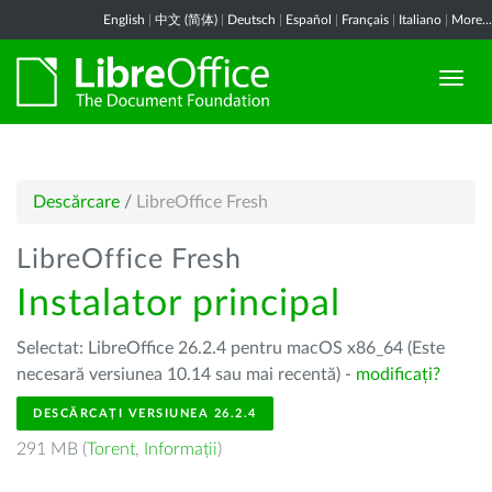
English
|
中文 (简体)
|
Deutsch
|
Español
|
Français
|
Italiano
|
More...
Descărcare
/
LibreOffice Fresh
LibreOffice Fresh
Instalator principal
Selectat: LibreOffice 26.2.4 pentru macOS x86_64 (Este
necesară versiunea 10.14 sau mai recentă) -
modificați?
DESCĂRCAȚI VERSIUNEA 26.2.4
291 MB (
Torent
,
Informații
)