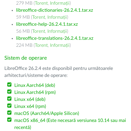
279 MB (
Torent
,
Informații
)
libreoffice-dictionaries-26.2.4.1.tar.xz
59 MB (
Torent
,
Informații
)
libreoffice-help-26.2.4.1.tar.xz
56 MB (
Torent
,
Informații
)
libreoffice-translations-26.2.4.1.tar.xz
224 MB (
Torent
,
Informații
)
Sistem de operare
LibreOffice 26.2.4 este disponibil pentru următoarele
arhitecturi/sisteme de operare:
Linux Aarch64 (deb)
Linux Aarch64 (rpm)
Linux x64 (deb)
Linux x64 (rpm)
macOS (Aarch64/Apple Silicon)
macOS x86_64 (Este necesară versiunea 10.14 sau mai
recentă)