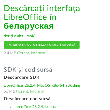
Descărcați interfața
LibreOffice în
беларуская
doriți o altă limbă?
INTERFAȚA CU UTILIZATORUL TRADUSĂ
2.4 MB (
Torent
,
Informații
)
SDK și cod sursă
Descărcare SDK
LibreOffice_26.2.4_MacOS_x86-64_sdk.dmg
56 MB (
Torent
,
Informații
)
Descărcare cod sursă
libreoffice-26.2.4.1.tar.xz