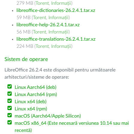
279 MB (
Torent
,
Informații
)
libreoffice-dictionaries-26.2.4.1.tar.xz
59 MB (
Torent
,
Informații
)
libreoffice-help-26.2.4.1.tar.xz
56 MB (
Torent
,
Informații
)
libreoffice-translations-26.2.4.1.tar.xz
224 MB (
Torent
,
Informații
)
Sistem de operare
LibreOffice 26.2.4 este disponibil pentru următoarele
arhitecturi/sisteme de operare:
Linux Aarch64 (deb)
Linux Aarch64 (rpm)
Linux x64 (deb)
Linux x64 (rpm)
macOS (Aarch64/Apple Silicon)
macOS x86_64 (Este necesară versiunea 10.14 sau mai
recentă)