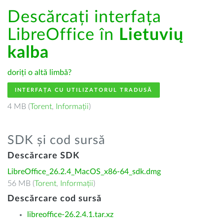
Descărcați interfața
LibreOffice în
Lietuvių
kalba
doriți o altă limbă?
INTERFAȚA CU UTILIZATORUL TRADUSĂ
4 MB (
Torent
,
Informații
)
SDK și cod sursă
Descărcare SDK
LibreOffice_26.2.4_MacOS_x86-64_sdk.dmg
56 MB (
Torent
,
Informații
)
Descărcare cod sursă
libreoffice-26.2.4.1.tar.xz