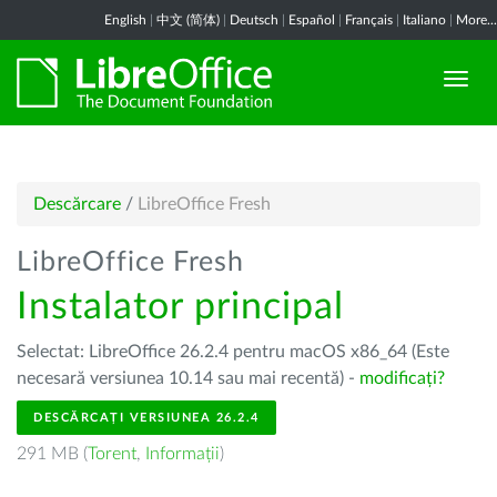
English
|
中文 (简体)
|
Deutsch
|
Español
|
Français
|
Italiano
|
More...
Descărcare
/
LibreOffice Fresh
LibreOffice Fresh
Instalator principal
Selectat: LibreOffice 26.2.4 pentru macOS x86_64 (Este
necesară versiunea 10.14 sau mai recentă) -
modificați?
DESCĂRCAȚI VERSIUNEA 26.2.4
291 MB (
Torent
,
Informații
)