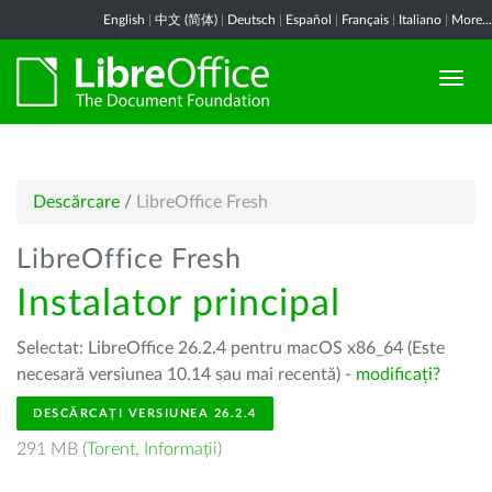
English
|
中文 (简体)
|
Deutsch
|
Español
|
Français
|
Italiano
|
More...
Descărcare
/
LibreOffice Fresh
LibreOffice Fresh
Instalator principal
Selectat: LibreOffice 26.2.4 pentru macOS x86_64 (Este
necesară versiunea 10.14 sau mai recentă) -
modificați?
DESCĂRCAȚI VERSIUNEA 26.2.4
291 MB (
Torent
,
Informații
)