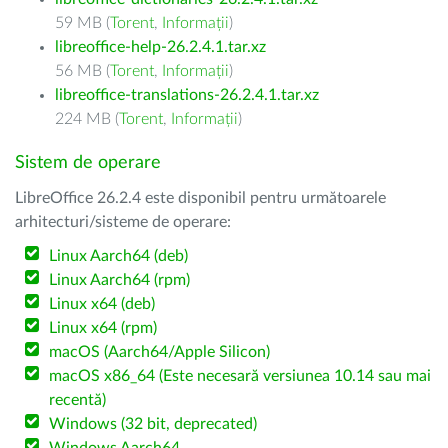
59 MB (
Torent
,
Informații
)
libreoffice-help-26.2.4.1.tar.xz
56 MB (
Torent
,
Informații
)
libreoffice-translations-26.2.4.1.tar.xz
224 MB (
Torent
,
Informații
)
Sistem de operare
LibreOffice 26.2.4 este disponibil pentru următoarele
arhitecturi/sisteme de operare:
Linux Aarch64 (deb)
Linux Aarch64 (rpm)
Linux x64 (deb)
Linux x64 (rpm)
macOS (Aarch64/Apple Silicon)
macOS x86_64 (Este necesară versiunea 10.14 sau mai
recentă)
Windows (32 bit, deprecated)