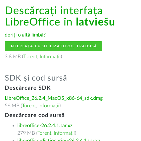
Descărcați interfața
LibreOffice în
latviešu
doriți o altă limbă?
INTERFAȚA CU UTILIZATORUL TRADUSĂ
3.8 MB (
Torent
,
Informații
)
SDK și cod sursă
Descărcare SDK
LibreOffice_26.2.4_MacOS_x86-64_sdk.dmg
56 MB (
Torent
,
Informații
)
Descărcare cod sursă
libreoffice-26.2.4.1.tar.xz
279 MB (
Torent
,
Informații
)
libreoffice-dictionaries-26.2.4.1.tar.xz