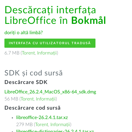
Descărcați interfața
LibreOffice în
Bokmål
doriți o altă limbă?
INTERFAȚA CU UTILIZATORUL TRADUSĂ
6.7 MB (
Torent
,
Informații
)
SDK și cod sursă
Descărcare SDK
LibreOffice_26.2.4_MacOS_x86-64_sdk.dmg
56 MB (
Torent
,
Informații
)
Descărcare cod sursă
libreoffice-26.2.4.1.tar.xz
279 MB (
Torent
,
Informații
)
libreoffice-dictionaries-26.2.4.1.tar.xz