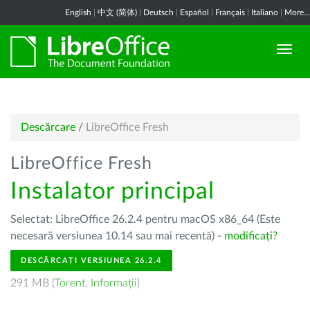
English
|
中文 (简体)
|
Deutsch
|
Español
|
Français
|
Italiano
|
More...
Descărcare
/
LibreOffice Fresh
LibreOffice Fresh
Instalator principal
Selectat: LibreOffice 26.2.4 pentru macOS x86_64 (Este
necesară versiunea 10.14 sau mai recentă) -
modificați?
DESCĂRCAȚI VERSIUNEA 26.2.4
291 MB (
Torent
,
Informații
)