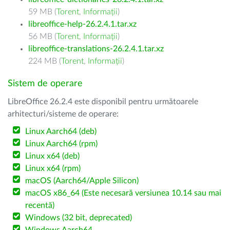
59 MB (
Torent
,
Informații
)
libreoffice-help-26.2.4.1.tar.xz
56 MB (
Torent
,
Informații
)
libreoffice-translations-26.2.4.1.tar.xz
224 MB (
Torent
,
Informații
)
Sistem de operare
LibreOffice 26.2.4 este disponibil pentru următoarele
arhitecturi/sisteme de operare:
Linux Aarch64 (deb)
Linux Aarch64 (rpm)
Linux x64 (deb)
Linux x64 (rpm)
macOS (Aarch64/Apple Silicon)
macOS x86_64 (Este necesară versiunea 10.14 sau mai
recentă)
Windows (32 bit, deprecated)