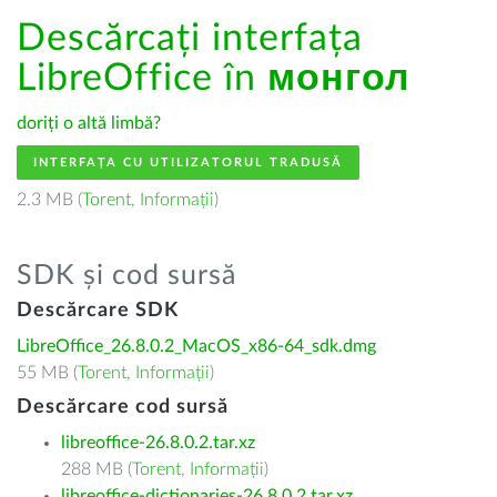
Descărcați interfața
LibreOffice în
монгол
doriți o altă limbă?
INTERFAȚA CU UTILIZATORUL TRADUSĂ
2.3 MB (
Torent
,
Informații
)
SDK și cod sursă
Descărcare SDK
LibreOffice_26.8.0.2_MacOS_x86-64_sdk.dmg
55 MB (
Torent
,
Informații
)
Descărcare cod sursă
libreoffice-26.8.0.2.tar.xz
288 MB (
Torent
,
Informații
)
libreoffice-dictionaries-26.8.0.2.tar.xz