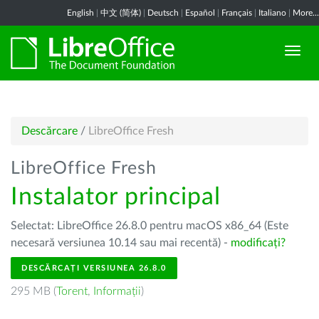
English
|
中文 (简体)
|
Deutsch
|
Español
|
Français
|
Italiano
|
More...
Descărcare
/
LibreOffice Fresh
LibreOffice Fresh
Instalator principal
Selectat: LibreOffice 26.8.0 pentru macOS x86_64 (Este
necesară versiunea 10.14 sau mai recentă) -
modificați?
DESCĂRCAȚI VERSIUNEA 26.8.0
295 MB (
Torent
,
Informații
)