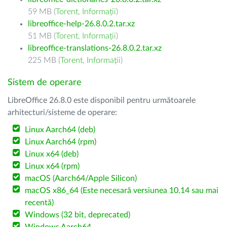
59 MB (
Torent
,
Informații
)
libreoffice-help-26.8.0.2.tar.xz
51 MB (
Torent
,
Informații
)
libreoffice-translations-26.8.0.2.tar.xz
225 MB (
Torent
,
Informații
)
Sistem de operare
LibreOffice 26.8.0 este disponibil pentru următoarele
arhitecturi/sisteme de operare:
Linux Aarch64 (deb)
Linux Aarch64 (rpm)
Linux x64 (deb)
Linux x64 (rpm)
macOS (Aarch64/Apple Silicon)
macOS x86_64 (Este necesară versiunea 10.14 sau mai
recentă)
Windows (32 bit, deprecated)