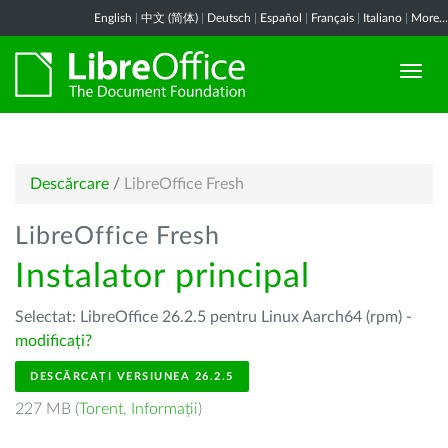
English
|
中文 (简体)
|
Deutsch
|
Español
|
Français
|
Italiano
|
More...
Descărcare
/
LibreOffice Fresh
LibreOffice Fresh
Instalator principal
Selectat: LibreOffice 26.2.5 pentru Linux Aarch64 (rpm) -
modificați?
DESCĂRCAȚI VERSIUNEA 26.2.5
227 MB (
Torent
,
Informații
)