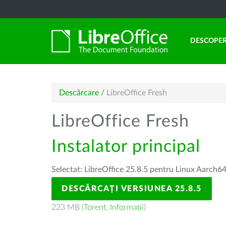
DESCOPER
Descărcare
/
LibreOffice Fresh
LibreOffice Fresh
Instalator principal
Selectat: LibreOffice 25.8.5 pentru Linux Aarch64
DESCĂRCAȚI VERSIUNEA 25.8.5
223 MB (
Torent
,
Informații
)