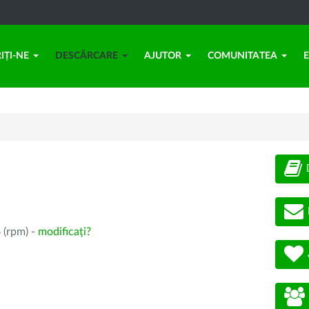
IȚI-NE
DESCĂRCARE
AJUTOR
COMUNITATEA
 (rpm) -
modificați?