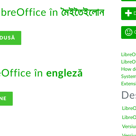
ibreOffice în
মৈইতৈইলোন
D
G
ADUSĂ
LibreO
LibreOf
How do 
eOffice în
engleză
System
Extens
De
NE
LibreO
LibreO
Versiu
Versiu