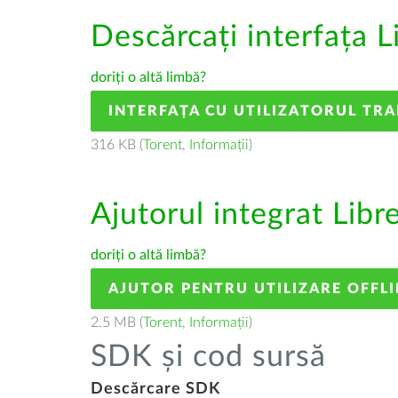
Descărcați interfața L
doriți o altă limbă?
INTERFAȚA CU UTILIZATORUL TR
316 KB (
Torent
,
Informații
)
Ajutorul integrat Libr
doriți o altă limbă?
AJUTOR PENTRU UTILIZARE OFFLI
2.5 MB (
Torent
,
Informații
)
SDK și cod sursă
Descărcare SDK