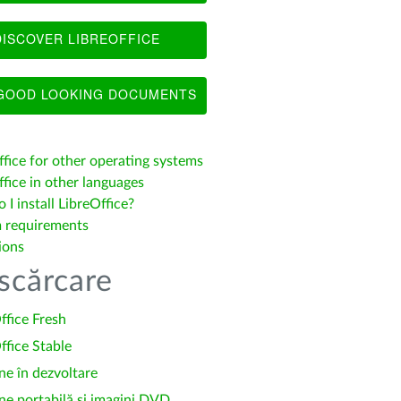
ISCOVER LIBREOFFICE
OOD LOOKING DOCUMENTS
ffice for other operating systems
fice in other languages
I install LibreOffice?
 requirements
ions
scărcare
ffice Fresh
ffice Stable
ne în dezvoltare
ne portabilă și imagini DVD