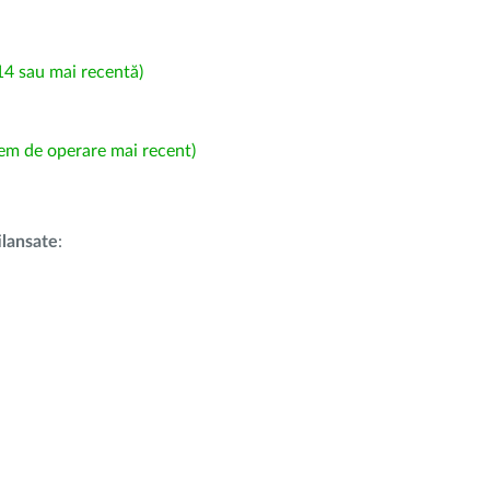
4 sau mai recentă)
em de operare mai recent)
i
lansate
: