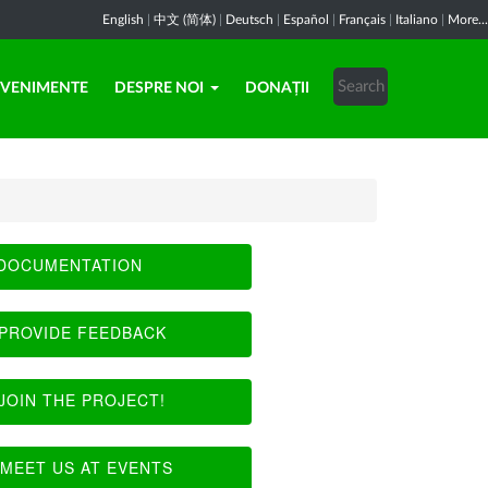
English
|
中文 (简体)
|
Deutsch
|
Español
|
Français
|
Italiano
|
More...
EVENIMENTE
DESPRE NOI
DONAȚII
DOCUMENTATION
PROVIDE FEEDBACK
JOIN THE PROJECT!
MEET US AT EVENTS