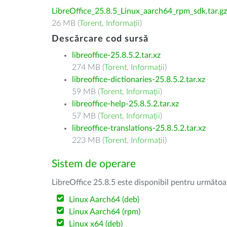
LibreOffice_25.8.5_Linux_aarch64_rpm_sdk.tar.gz
26 MB (
Torent
,
Informații
)
Descărcare cod sursă
libreoffice-25.8.5.2.tar.xz
274 MB (
Torent
,
Informații
)
libreoffice-dictionaries-25.8.5.2.tar.xz
59 MB (
Torent
,
Informații
)
libreoffice-help-25.8.5.2.tar.xz
57 MB (
Torent
,
Informații
)
libreoffice-translations-25.8.5.2.tar.xz
223 MB (
Torent
,
Informații
)
Sistem de operare
LibreOffice 25.8.5 este disponibil pentru următoa
Linux Aarch64 (deb)
Linux Aarch64 (rpm)
Linux x64 (deb)