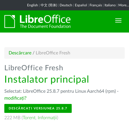
English
|
中文 (简体)
|
Deutsch
|
Español
|
Français
|
Italiano
|
More...
Descărcare
/
LibreOffice Fresh
LibreOffice Fresh
Instalator principal
Selectat: LibreOffice 25.8.7 pentru Linux Aarch64 (rpm) -
modificați?
DESCĂRCAȚI VERSIUNEA 25.8.7
222 MB (
Torent
,
Informații
)