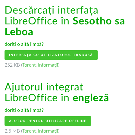
Descărcați interfața
LibreOffice în
Sesotho sa
Leboa
doriți o altă limbă?
INTERFAȚA CU UTILIZATORUL TRADUSĂ
252 KB (
Torent
,
Informații
)
Ajutorul integrat
LibreOffice în
engleză
doriți o altă limbă?
AJUTOR PENTRU UTILIZARE OFFLINE
2.5 MB (
Torent
,
Informații
)