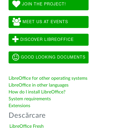
JOIN THE PROJECT!
MEET US AT EVENTS
DISCOVER LIBREOFFICE
GOOD LOOKING DOCUMENTS
LibreOffice for other operating systems
LibreOffice in other languages
How do I install LibreOffice?
System requirements
Extensions
Descărcare
LibreOffice Fresh