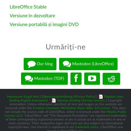
LibreOffice Stable
Versiune în dezvoltare
Versiune portabilă și imagini DVD
Urmăriți-ne
Our blog
Mastodon (LibreOffice)
Mastodon (TDF)
Impressum (Legal Info)
|
Datenschutzerklärung (Privacy Policy)
|
Statutes (non-
binding English translation)
-
Satzung (binding German version)
| Copyright
information: Unless otherwise specified, all text and images on this website are
licensed under the
Creative Commons Attribution-Share Alike 3.0 License
. This does
not include the source code of LibreOffice, which is licensed under the
Mozilla Public
License v2.0
. “LibreOffice” and “The Document Foundation” are registered trademarks
of their corresponding registered owners or are in actual use as trademarks in one or
more countries. Their respective logos and icons are also subject to international
copyright laws. Use thereof is explained in our
trademark policy
. LibreOffice was
based on OpenOffice.org.