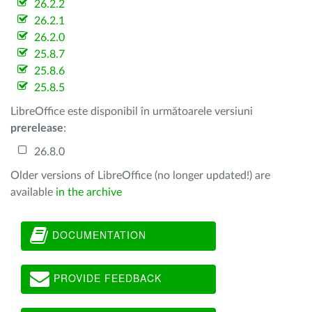
26.2.2
26.2.1
26.2.0
25.8.7
25.8.6
25.8.5
LibreOffice este disponibil în următoarele versiuni
prerelease
:
26.8.0
Older versions of LibreOffice (no longer updated!) are
available
in the archive
DOCUMENTATION
PROVIDE FEEDBACK