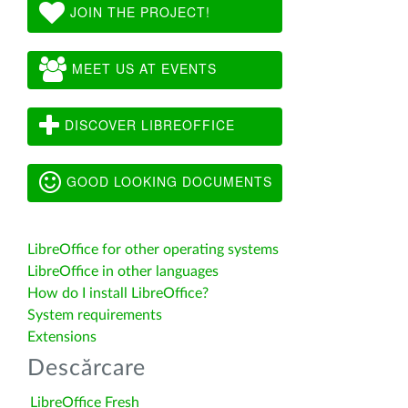
JOIN THE PROJECT!
MEET US AT EVENTS
DISCOVER LIBREOFFICE
GOOD LOOKING DOCUMENTS
LibreOffice for other operating systems
LibreOffice in other languages
How do I install LibreOffice?
System requirements
Extensions
Descărcare
LibreOffice Fresh