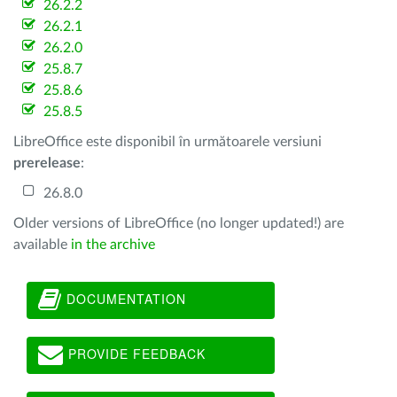
26.2.2
26.2.1
26.2.0
25.8.7
25.8.6
25.8.5
LibreOffice este disponibil în următoarele versiuni
prerelease
:
26.8.0
Older versions of LibreOffice (no longer updated!) are
available
in the archive
DOCUMENTATION
PROVIDE FEEDBACK