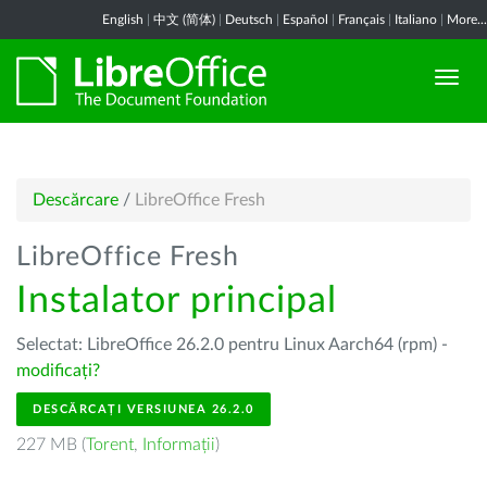
English
|
中文 (简体)
|
Deutsch
|
Español
|
Français
|
Italiano
|
More...
Descărcare
/
LibreOffice Fresh
LibreOffice Fresh
Instalator principal
Selectat: LibreOffice 26.2.0 pentru Linux Aarch64 (rpm) -
modificați?
DESCĂRCAȚI VERSIUNEA 26.2.0
227 MB (
Torent
,
Informații
)