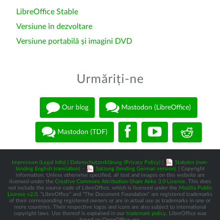
LibreOffice Stable
Versiune în dezvoltare
Versiune portabilă și imagini DVD
Urmăriți-ne
Our blog
Mastodon (LibreOffice)
Mastodon (TDF)
Impressum (Legal Info)
|
Datenschutzerklärung (Privacy Policy)
|
Statutes (non-
binding English translation)
-
Satzung (binding German version)
| Copyright
information: Unless otherwise specified, all text and images on this website are
licensed under the
Creative Commons Attribution-Share Alike 3.0 License
. This does
not include the source code of LibreOffice, which is licensed under the
Mozilla Public
License v2.0
. “LibreOffice” and “The Document Foundation” are registered trademarks
of their corresponding registered owners or are in actual use as trademarks in one or
more countries. Their respective logos and icons are also subject to international
copyright laws. Use thereof is explained in our
trademark policy
. LibreOffice was
based on OpenOffice.org.